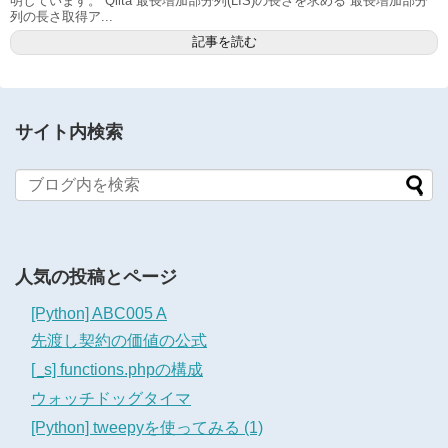
明しています。 Qiita 最長増加部分列(LIS)の長さを求める 最長増加部分
列の長さ取得ア...
記事を読む
サイト内検索
人気の投稿とページ
[Python] ABC005 A
先渡し契約の価値の公式
[_s] functions.phpの構成
ウォッチドッグタイマ
[Python] tweepyを使ってみる (1)