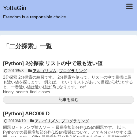
YottaGin
Freedom is a responsible choice.
「
二分探索
」
一覧
[Python] 2分探索 リストの中で最も近い値
2019/5/8
アルゴリズム
,
プログラミング
2分探索 2分探索の練習です。 2分探索を使って、リストの中で目標に最
も近い値を探します。 例えば、 というリストがあって目標が14だとする
と、一番近い値は近い値は15になります。 def
binary_search_find_closes...
記事を読む
[Python] ABC006 D
2019/4/19
アルゴリズム
,
プログラミング
問題 D - トランプ挿入ソート 最長増加部分列(LIS)の問題です。 以下、
Pythonでの最長増加部分列(LIS)の実装について、とても分かりやすく説