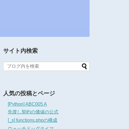
サイト内検索
人気の投稿とページ
[Python] ABC005 A
先渡し契約の価値の公式
[_s] functions.phpの構成
ウォッチドッグタイマ