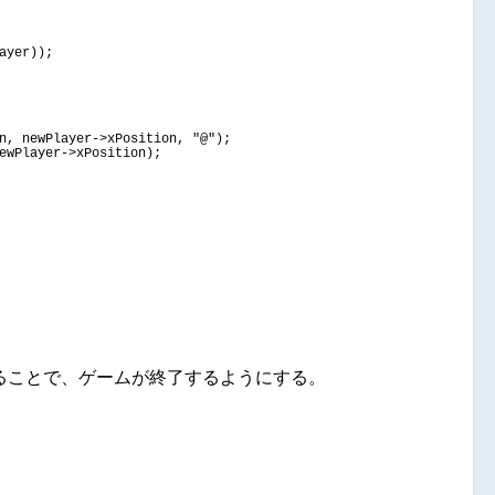
ayer
))
;
n, newPlayer-
>
xPosition, 
"@"
)
;
ewPlayer-
>
xPosition
)
;
ることで、ゲームが終了するようにする。