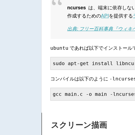
ncurses
は、端末に依存しな
作成するための
API
を提供する
出典: フリー百科事典『ウィキペデ
ubuntu
であれば以下でインストール
sudo apt-get install libncu
-lncurse
コンパイルは以下のように
gcc main.c -o main -lncurse
スクリーン描画