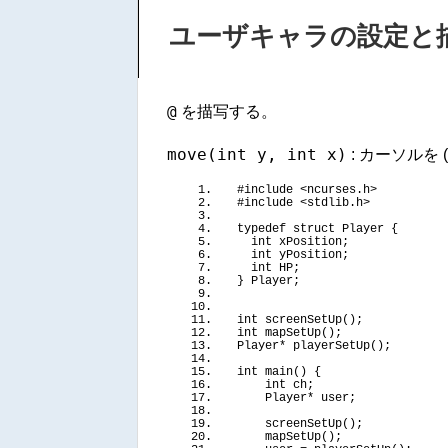
ユーザキャラの設定と
@
を描写する。
move(int y, int x)
: カーソルを 
#include <ncurses.h>
#include <stdlib.h>
typedef
struct
 Player 
{
int
 xPosition;
int
 yPosition;
int
 HP;
}
 Player;
int
screenSetUp
()
;
int
mapSetUp
()
;
Player* 
playerSetUp
()
;
int
main
()
{
int
 ch;
    Player* user;
screenSetUp
()
;
mapSetUp
()
;