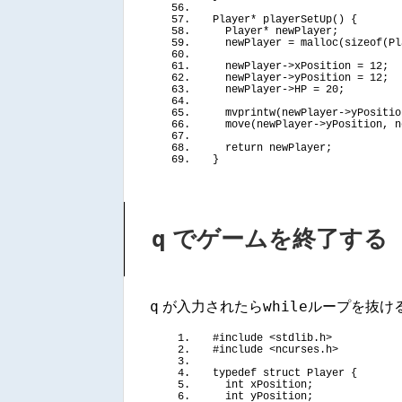
Player* 
playerSetUp
()
{
  Player* newPlayer;
  newPlayer = 
malloc
(
sizeof
(
Pl
  newPlayer-
>
xPosition = 12;
  newPlayer-
>
yPosition = 12;
  newPlayer-
>
HP = 20;
mvprintw
(
newPlayer-
>
yPositio
move
(
newPlayer-
>
yPosition, n
return
 newPlayer;
}
q
でゲームを終了する
q
while
が入力されたら
ループを抜け
#include <stdlib.h>
#include <ncurses.h>
typedef
struct
 Player 
{
int
 xPosition;
int
 yPosition;