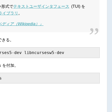
い形式で
テキストユーザインタフェース
(TUI) を
ライブラリ
。
ィア（Wikipedia）』
できる。
rses5-dev libncursesw5-dev
s
を付加。
s