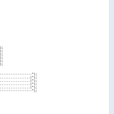
)
;
)
;
)
;
)
;
)
;
)
;
------------------"
)
;
.................|"
)
;
.................|"
)
;
.................|"
)
;
.................|"
)
;
------------------"
)
;