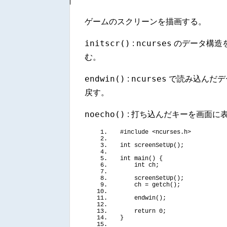
ゲームのスクリーンを描画する。
initscr()
ncurses
:
のデータ構造
む。
endwin()
ncurses
:
で読み込んだデ
戻す。
noecho()
: 打ち込んだキーを画面に
#include <ncurses.h>
int
screenSetUp
()
;
int
main
()
{
int
 ch;
screenSetUp
()
;
    ch = 
getch
()
;
endwin
()
;
return
 0;
}