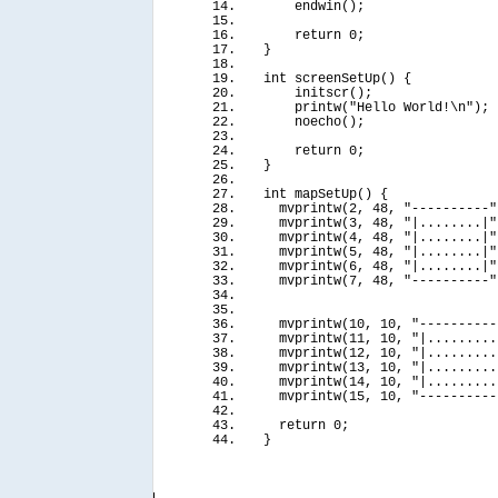
endwin
()
;
return
 0;
}
int
screenSetUp
()
{
initscr
()
;
printw
(
"Hello World!\n"
)
;
noecho
()
;
return
 0;
}
int
mapSetUp
()
{
mvprintw
(
2, 48, 
"----------"
mvprintw
(
3, 48, 
"|........|"
mvprintw
(
4, 48, 
"|........|"
mvprintw
(
5, 48, 
"|........|"
mvprintw
(
6, 48, 
"|........|"
mvprintw
(
7, 48, 
"----------"
mvprintw
(
10, 10, 
"----------
mvprintw
(
11, 10, 
"|.........
mvprintw
(
12, 10, 
"|.........
mvprintw
(
13, 10, 
"|.........
mvprintw
(
14, 10, 
"|.........
mvprintw
(
15, 10, 
"----------
return
 0;
}