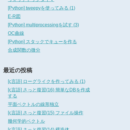
[Python] tweepyを使ってみる (1)
E-R図
[Python] multiprocessingを試す (3)
OC曲線
[Python] スタックでキューを作る
合成関数の微分
最近の投稿
[c言語] ローグライクを作ってみる (1)
[c言語] さっと復習(16) 簡単なDBを作成
する
平面ベクトルの線形独立
[c言語] さっと復習(15) ファイル操作
幾何学的ベクトル
[c言語] さっと復習(14) 構造体