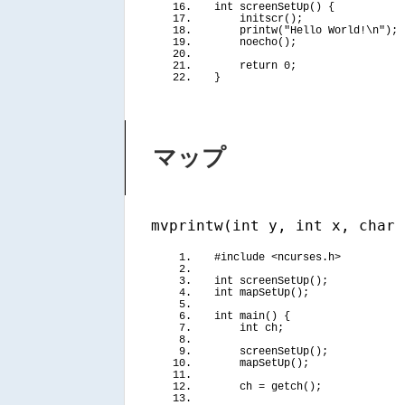
int
screenSetUp
()
{
initscr
()
;
printw
(
"Hello World!\n"
)
;
noecho
()
;
return
 0;
}
マップ
mvprintw(int y, int x, char 
#include <ncurses.h>
int
screenSetUp
()
;
int
mapSetUp
()
;
int
main
()
{
int
 ch;
screenSetUp
()
;
mapSetUp
()
;
    ch = 
getch
()
;