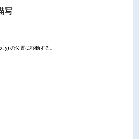
描写
(x, y) の位置に移動する。