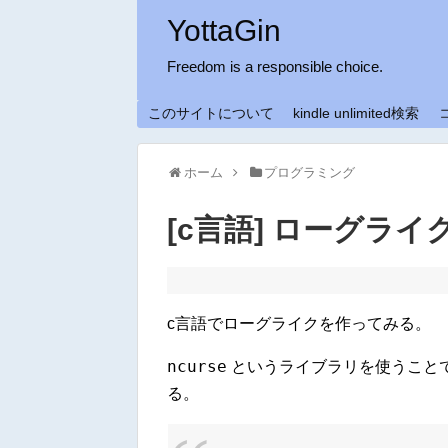
YottaGin
Freedom is a responsible choice.
このサイトについて
kindle unlimited検索
ホーム
プログラミング
[c言語] ローグライ
c言語でローグライクを作ってみる。
ncurse
というライブラリを使うこと
る。