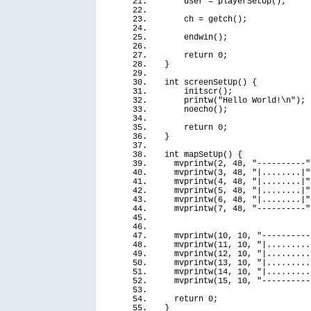
    user = 
playerSetUp
()
;
    ch = 
getch
()
;
endwin
()
;
return
 0;
}
int
screenSetUp
()
{
initscr
()
;
printw
(
"Hello World!\n"
)
;
noecho
()
;
return
 0;
}
int
mapSetUp
()
{
mvprintw
(
2, 48, 
"----------"
mvprintw
(
3, 48, 
"|........|"
mvprintw
(
4, 48, 
"|........|"
mvprintw
(
5, 48, 
"|........|"
mvprintw
(
6, 48, 
"|........|"
mvprintw
(
7, 48, 
"----------"
mvprintw
(
10, 10, 
"----------
mvprintw
(
11, 10, 
"|.........
mvprintw
(
12, 10, 
"|.........
mvprintw
(
13, 10, 
"|.........
mvprintw
(
14, 10, 
"|.........
mvprintw
(
15, 10, 
"----------
return
 0;
}