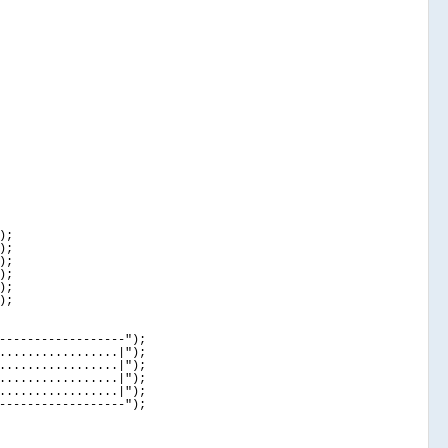
)
;
)
;
)
;
)
;
)
;
)
;
------------------"
)
;
.................|"
)
;
.................|"
)
;
.................|"
)
;
.................|"
)
;
------------------"
)
;