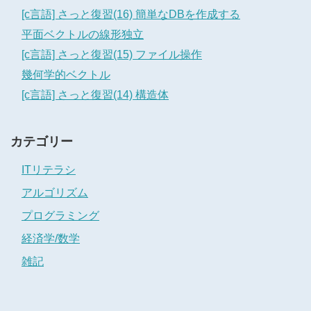
[c言語] さっと復習(16) 簡単なDBを作成する
平面ベクトルの線形独立
[c言語] さっと復習(15) ファイル操作
幾何学的ベクトル
[c言語] さっと復習(14) 構造体
カテゴリー
ITリテラシ
アルゴリズム
プログラミング
経済学/数学
雑記