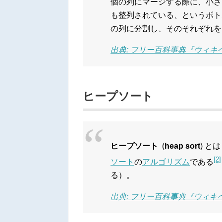
個の列にマージする際に、小さ
も整列されている、というボト
の列に分割し、そのそれぞれを
出典: フリー百科事典『ウィキペデ
ヒープソート
ヒープソート
(
heap sort
) と
[2]
ソート
の
アルゴリズム
である
る）。
出典: フリー百科事典『ウィキペデ