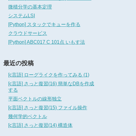
微積分学の基本定理
システムLSI
[Python] スタックでキューを作る
クラウドサービス
[Python] ABC017 C 101点 いもす法
最近の投稿
[c言語] ローグライクを作ってみる (1)
[c言語] さっと復習(16) 簡単なDBを作成
する
平面ベクトルの線形独立
[c言語] さっと復習(15) ファイル操作
幾何学的ベクトル
[c言語] さっと復習(14) 構造体