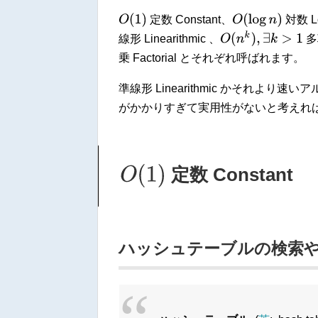
O
(
1
)
O
(
log
n
)
定数 Constant、
対数 Lo
O
(
n
k
)
,
∃
k
>
1
線形 Linearithmic 、
多項
乗 Factorial とそれぞれ呼ばれます。
準線形 Linearithmic かそれ
がかかりすぎて実用性がないと考えれ
O
(
1
)
定数 Constant
ハッシュテーブルの検索