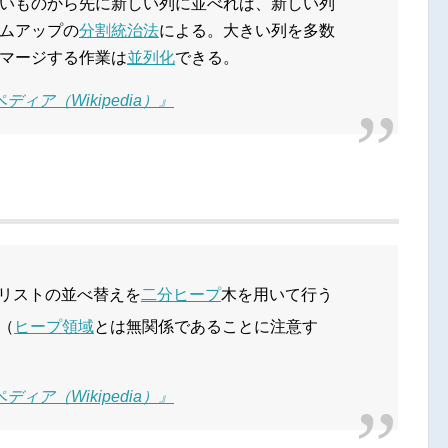
いものから先に新しい列に並べれば、新しい列
ムアップの
分割統治法
による。大きい列を多数
マージする作業は
並列化
できる。
ィア（Wikipedia）』
はリストの並べ替えを
二分ヒープ
木を用いて行う
（
ヒープ領域
とは無関係であることに注意す
ィア（Wikipedia）』