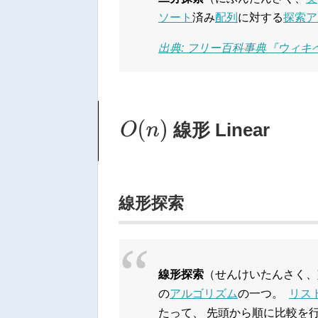
ソート
済み
配列
に対する
探索
ア
出典: フリー百科事典『ウィキペデ
O
(
n
)
線形 Linear
線形探索
線形探索
（せんけいたんさく、
の
アルゴリズム
の一つ。
リス
たって、 先頭から順に比較を