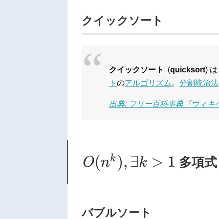
クイックソート
クイックソート
(
quicksort
) 
ト
の
アルゴリズム
。
分割統治法
出典: フリー百科事典『ウィキペデ
O
(
n
k
)
,
∃
k
>
1
多項式 P
バブルソート