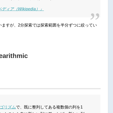
ィア（Wikipedia）』
いますが、2分探索では探索範囲を半分ずつに絞ってい
arithmic
ゴリズム
で、既に整列してある複数個の列を1