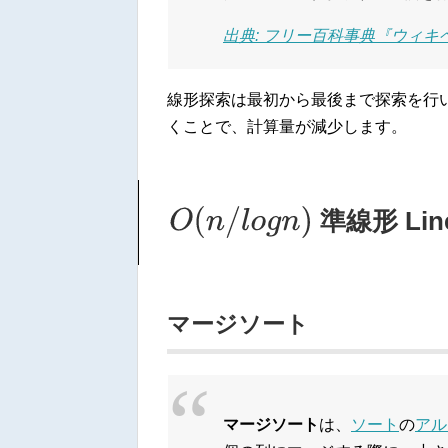
出典: フリー百科事典『ウィキペデ
線形探索は最初から最後まで探索を行
くことで、計算量が減少します。
O
(
n
/
l
o
g
n
)
準線形 Line
マージソート
マージソート
は、
ソート
の
アル