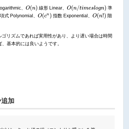
O
(
n
)
O
(
n
/
t
i
m
e
s
l
o
g
n
)
garithmic、
線形 Linear、
準
O
(
c
n
)
O
(
n
!
)
式 Polynomial、
指数 Exponential、
階
より速いアルゴリズムであれば実用性があり、より遅い場合は時間
ば、基本的には良いようです。
や追加