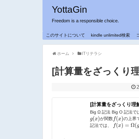
YottaGin
Freedom is a responsible choice.
このサイトについて
kindle unlimited検索
ホーム
ITリテラシ
[計算量をざっくり理
[計算量をざっくり理解] B
Big Ω 記法 Big O 記法
g
(
x
)
f
(
x
)
が関数
の上界で
f
(
x
)
=
Ω
(
g
(
x
)
)
記法では、