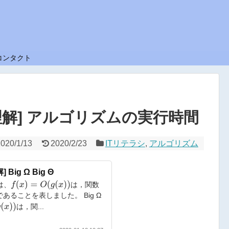
コンタクト
解] アルゴリズムの実行時間
2020/1/13
2020/2/23
ITリテラシ
,
アルゴリズム
ig Ω Big Θ
f
(
x
)
=
O
(
g
(
x
)
)
では、
は，関数
あることを表しました。 Big Ω
は，関...