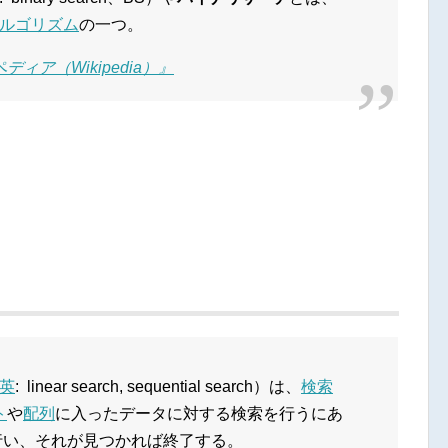
ルゴリズム
の一つ。
ィア（Wikipedia）』
英
: linear search, sequential search）は、
検索
ト
や
配列
に入ったデータに対する検索を行うにあ
行い、それが見つかれば終了する。