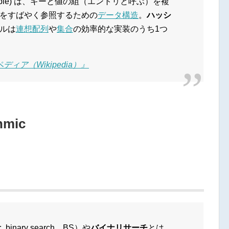
h table) は、キーと値の組（エントリと呼ぶ）を複
をすばやく参照するための
データ構造
。
ハッシ
ルは
連想配列
や
集合
の効率的な実装のうち1つ
ィア（Wikipedia）』
hmic
: binary search、BS）や
バイナリサーチ
とは、