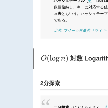
ハッシュテーブル
(
英
: has
数個格納し、キーに対応する値
ュ表
ともいう。ハッシュテーブ
である。
出典: フリー百科事典『ウィキペデ
O
(
log
n
)
対数 Logarit
2分探索
二分探索
（にぶんたんさく、
英