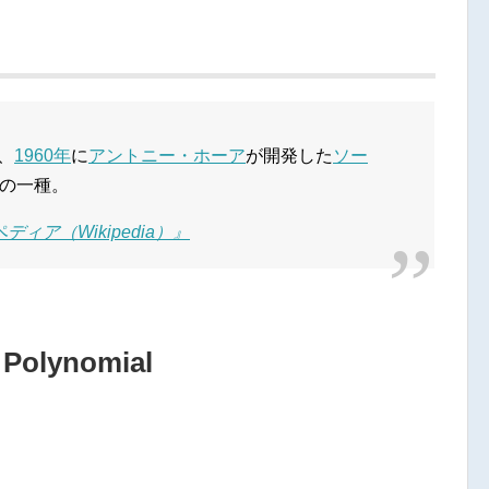
は、
1960年
に
アントニー・ホーア
が開発した
ソー
の一種。
ィア（Wikipedia）』
olynomial