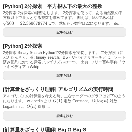
[Python] 2分探索 平方根以下の最大の整数
2分探索 2分探索の練習をします。 2分探索を使って、ある自然数の平
方根以下で最大となる整数を求めてます。 例えば、500であれば
5
00
=
22.360679774...
で、求めたい数字は22になります。 de...
記事を読む
[Python] 2分探索
2分探索 Binary Search Pythonで2分探索を実装します。 二分探索（に
ぶんたんさく、英: binary search、BS）やバイナリサーチとは、ソート
済み配列に対する探索アルゴリズムの一つ。 出典: フリー百科事典『ウ
ィキペディア（Wikip...
記事を読む
[計算量をざっくり理解] アルゴリズムの実行時間
アルゴリズムの計算量を考える時、主なオーダーのグラフは以下のよう
O
(
1
)
O
(
log
n
)
になります。 wikipedia より
定数 Constant、
対数
O
(
n
)
Logarithmic、
線形 ...
記事を読む
[計算量をざっくり理解] Big Ω Big Θ