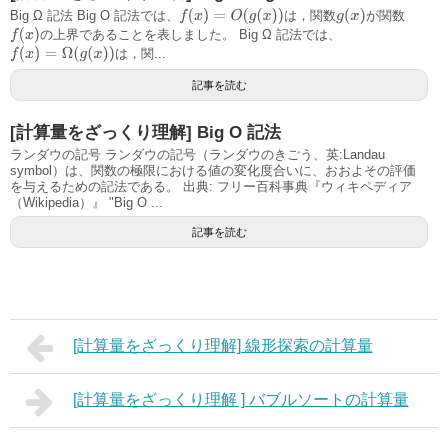
f
(
x
)
=
O
(
g
(
x
)
)
g
(
x
)
Big Ω 記法 Big O 記法では、
は，関数
が関数
f
(
x
)
の上界であることを表しました。 Big Ω 記法では、
f
(
x
)
=
Ω
(
g
(
x
)
)
は，関...
記事を読む
[計算量をざっくり理解] Big O 記法
ランダウの記号 ランダウの記号（ランダウのきごう、英:Landau
symbol）は、関数の極限における値の変化度合いに、おおよその評価
を与えるための記法である。 出典: フリー百科事典『ウィキペディア
（Wikipedia）』 "Big O ...
記事を読む
[計算量をざっくり理解] 線形探索の計算量
[計算量をざっくり理解 ] バブルソートの計算量