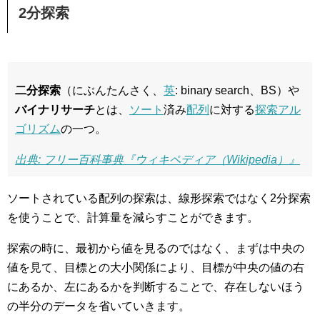
2分探索
二分探索
（にぶんたんさく、
英
: binary search、BS）や
バイナリサーチ
とは、
ソート
済み
配列
に対する
探索
アル
ゴリズム
の一つ。
出典: フリー百科事典『ウィキペディア（Wikipedia）』
ソートされている配列の探索は、線形探索ではなく2分探索
を使うことで、計算量を減らすことができます。
探索の時に、最初から値を見るのではなく、まずは中央の
値を見て、目標との大小関係により、目標が中央の値の右
にあるか、左にあるかを判断することで、存在しないほう
の半分のデータを省いていきます。