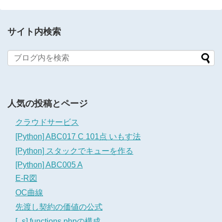
サイト内検索
人気の投稿とページ
クラウドサービス
[Python] ABC017 C 101点 いもす法
[Python] スタックでキューを作る
[Python] ABC005 A
E-R図
OC曲線
先渡し契約の価値の公式
[_s] functions.phpの構成