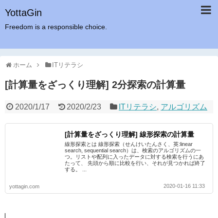
YottaGin
Freedom is a responsible choice.
ホーム
ITリテラシ
[計算量をざっくり理解] 2分探索の計算量
2020/1/17
2020/2/23
ITリテラシ
,
アルゴリズム
[計算量をざっくり理解] 線形探索の計算量
線形探索とは 線形探索（せんけいたんさく、英:linear
search, sequential search）は、検索のアルゴリズムの一
つ。リストや配列に入ったデータに対する検索を行うにあ
たって、 先頭から順に比較を行い、それが見つかれば終了
する。 ...
2020-01-16 11:33
yottagin.com