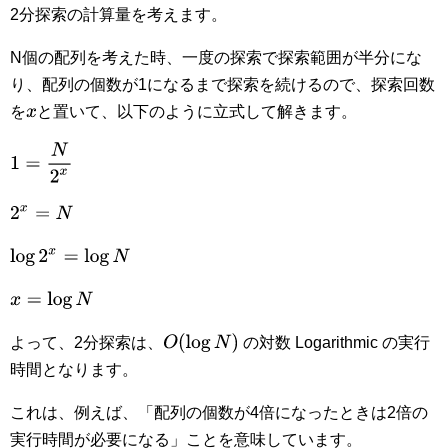
2分探索の計算量を考えます。
N個の配列を考えた時、一度の探索で探索範囲が半分にな
り、配列の個数が1になるまで探索を続けるので、探索回数
を
と置いて、以下のように立式して解きます。
x
1
=
N
2
x
2
x
=
N
log
2
x
=
log
N
x
=
log
N
O
(
log
N
)
よって、2分探索は、
の対数 Logarithmic の実行
時間となります。
これは、例えば、「配列の個数が4倍になったときは2倍の
実行時間が必要になる」ことを意味しています。