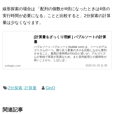
線形探索の場合は 「配列の個数が4倍になったときは4倍の
実行時間が必要になる」ことと比較すると、2分探索の計算
量は少なくなります。
[計算量をざっくり理解 ] バブルソートの計算
量
バブルソート バブルソート(bubble sort) は、ソートのアル
ゴリズムの一つ。隣り合う要素の大小を比較しながら整列
させること。最悪計算時間がO(n2)と遅いが、アルゴリズ
ムが単純で実装が容易なため、また並列処理との親和性が
高いことから、しばしば...
2020-01-18 11:38
yottagin.com
2分探索
,
計算量
GinO
関連記事