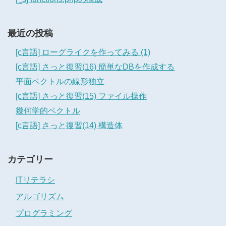
最近の投稿
[c言語] ローグライクを作ってみる (1)
[c言語] さっと復習(16) 簡単なDBを作成する
平面ベクトルの線形独立
[c言語] さっと復習(15) ファイル操作
幾何学的ベクトル
[c言語] さっと復習(14) 構造体
カテゴリー
ITリテラシ
アルゴリズム
プログラミング