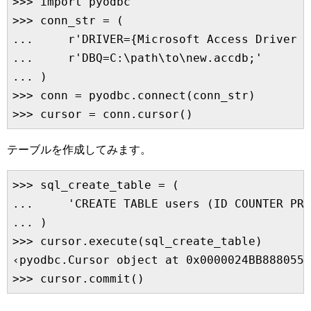
>>> import pyodbc

>>> conn_str = (

...     r'DRIVER={Microsoft Access Driver (
...     r'DBQ=C:\path\to\new.accdb;'

... )

>>> conn = pyodbc.connect(conn_str)

テーブルを作成してみます。
>>> sql_create_table = (

...     'CREATE TABLE users (ID COUNTER PRI
... )

>>> cursor.execute(sql_create_table)

‹pyodbc.Cursor object at 0x0000024BB8880558