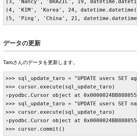
(3, 'Nancy', 'BRAZIL', 19, datetime.datetim
(4, 'KIM', 'Korea', 24, datetime.datetime(1
データの更新
Taroさんのデータを更新します。
>>> sql_update_taro = "UPDATE users SET age
>>> cursor.execute(sql_update_taro)

‹pyodbc.Cursor object at 0x0000024BB8880558
>>> sql_update_taro = "UPDATE users SET na
>>> cursor.execute(sql_update_taro)

‹pyodbc.Cursor object at 0x0000024BB8880558