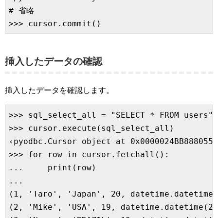
# 省略

挿入したデータの確認
挿入したデータを確認します。
>>> sql_select_all = "SELECT * FROM users"

>>> cursor.execute(sql_select_all)

‹pyodbc.Cursor object at 0x0000024BB8880558
>>> for row in cursor.fetchall():

...     print(row)

...

(1, 'Taro', 'Japan', 20, datetime.datetime(
(2, 'Mike', 'USA', 19, datetime.datetime(20