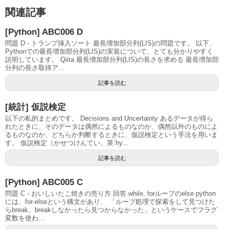
関連記事
[Python] ABC006 D
問題 D - トランプ挿入ソート 最長増加部分列(LIS)の問題です。 以下、
Pythonでの最長増加部分列(LIS)の実装について、とても分かりやすく
説明しています。 Qiita 最長増加部分列(LIS)の長さを求める 最長増加部
分列の長さ取得ア...
記事を読む
[統計] 仮説検定
以下の私的まとめです。 Decisions and Uncertainty あるデータが得ら
れたときに、そのデータは偶然によるものなのか、偶然以外のものによ
るものなのか、どちらか判断するときに、仮説検定という手法を用いま
す。 仮説検定（かせつけんてい、英:hy...
記事を読む
[Python] ABC005 C
問題 C - おいしいたこ焼きの売り方 回答 while, forループのelse python
には、for-elseという構文があり、 「ループ処理で探索をして見つけた
らbreak、breakしなかったら見つからなかった」というケースでフラグ
変数を使わ...