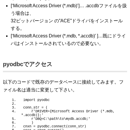
[‘Microsoft Access Driver (*.mdb)’]… .accdbファイルを扱
う場合は、
32ビットバージョン の”ACE”ドライバをインストール
する。
[‘Microsoft Access Driver (*.mdb, *.accdb)’ ]…既にドライ
バはインストールされているので必要ない。
pyodbcでアクセス
以下のコードで既存のデータベースに接続してみます。フ
ァイル名は適当に変更して下さい。
import pyodbc
conn_str = 
(
    r
'DRIVER={Microsoft Access Driver (*.mdb, 
*.accdb)};'
    r
'DBQ=C:\path\to\mydb.accdb;'
)
cnxn = pyodbc.
connect
(
conn_str
)