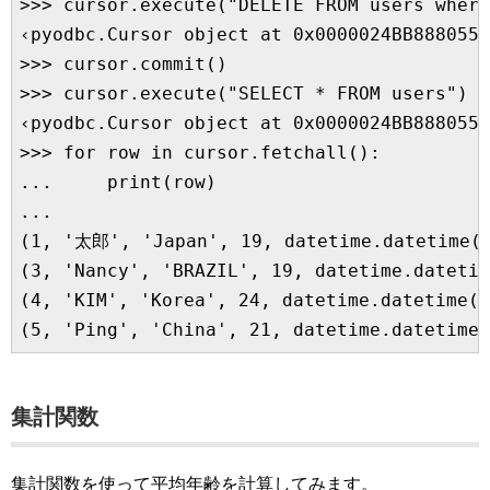
>>> cursor.execute("DELETE FROM users where
‹pyodbc.Cursor object at 0x0000024BB8880558
>>> cursor.commit()

>>> cursor.execute("SELECT * FROM users")

‹pyodbc.Cursor object at 0x0000024BB8880558
>>> for row in cursor.fetchall():

...     print(row)

... 

(1, '太郎', 'Japan', 19, datetime.datetime(2
(3, 'Nancy', 'BRAZIL', 19, datetime.datetim
(4, 'KIM', 'Korea', 24, datetime.datetime(1
集計関数
集計関数を使って平均年齢を計算してみます。