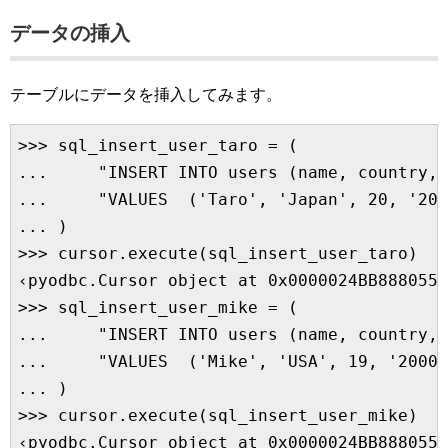
データの挿入
テーブルにデータを挿入してみます。
>>> sql_insert_user_taro = (

...     "INSERT INTO users (name, country, 
...     "VALUES  ('Taro', 'Japan', 20, '200
... )

>>> cursor.execute(sql_insert_user_taro)

‹pyodbc.Cursor object at 0x0000024BB8880558
>>> sql_insert_user_mike = (

...     "INSERT INTO users (name, country, 
...     "VALUES  ('Mike', 'USA', 19, '2000-
... )

>>> cursor.execute(sql_insert_user_mike)

‹pyodbc.Cursor object at 0x0000024BB8880558