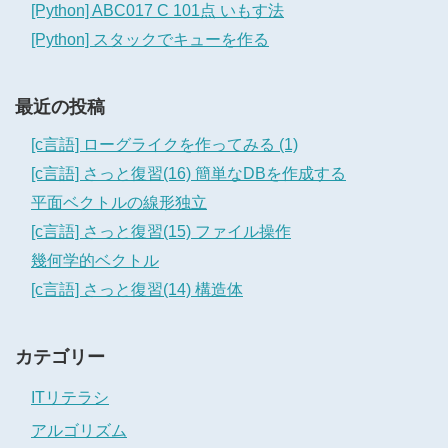
[Python] ABC017 C 101点 いもす法
[Python] スタックでキューを作る
最近の投稿
[c言語] ローグライクを作ってみる (1)
[c言語] さっと復習(16) 簡単なDBを作成する
平面ベクトルの線形独立
[c言語] さっと復習(15) ファイル操作
幾何学的ベクトル
[c言語] さっと復習(14) 構造体
カテゴリー
ITリテラシ
アルゴリズム