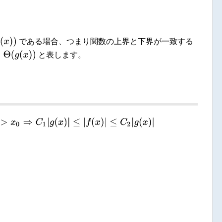
である場合、つまり関数の上界と下界が一致する
(
x
)
)
と表します。
.t.
x
>
x
0
⇒
C
1
|
g
(
x
)
|
≤
|
f
(
x
)
|
≤
C
2
|
g
(
x
)
|