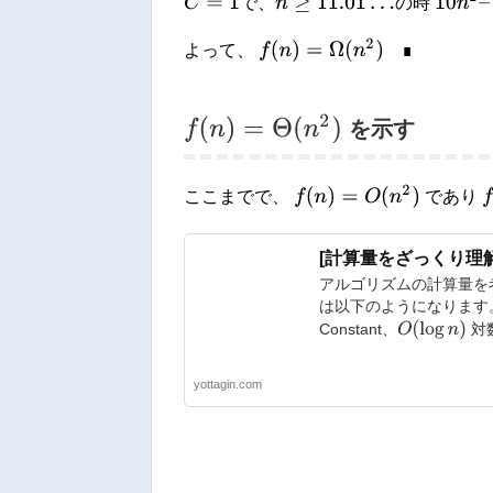
C
=
1
n
≥
11.01
…
で、
の時
f
(
n
)
=
Ω
(
n
2
)
∎
よって、
∎
f
(
n
)
=
Θ
(
n
2
)
を示す
f
(
n
)
=
O
(
n
2
)
f
(
ここまでで、
であり
[計算量をざっくり理
アルゴリズムの計算量を
は以下のようになります。 w
O
(
log
n
)
Constant、
対数
yottagin.com