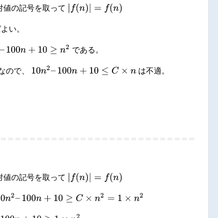
|
f
(
n
)
|
=
f
(
n
)
対値の記号を取って
ばよい。
–
100
n
+
10
≥
n
2
である。
10
n
2
–
100
n
+
10
≤
C
×
n
なので、
は不適。
|
f
(
n
)
|
=
f
(
n
)
対値の記号を取って
0
n
2
–
100
n
+
10
≥
C
×
n
2
=
1
×
n
2
100
n
+
10
≥
1
×
n
2