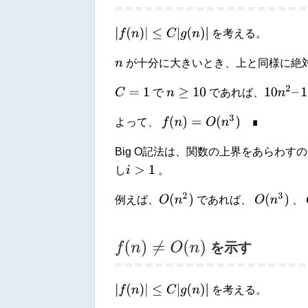
|
f
(
n
)
|
≤
C
|
g
(
n
)
|
を考える。
が十分に大きいとき、上と同様に絶
n
10
n
2
–
10
C
=
1
n
≥
10
で
であれば、
f
(
n
)
=
O
(
n
3
)
∎
よって、
∎
Big O記法は、関数の上界をあらわす
i
>
1
し
。
O
(
n
2
)
O
(
n
3
)
例えば、
であれば、
、
f
(
n
)
≠
O
(
n
)
を示す
|
f
(
n
)
|
≤
C
|
g
(
n
)
|
を考える。