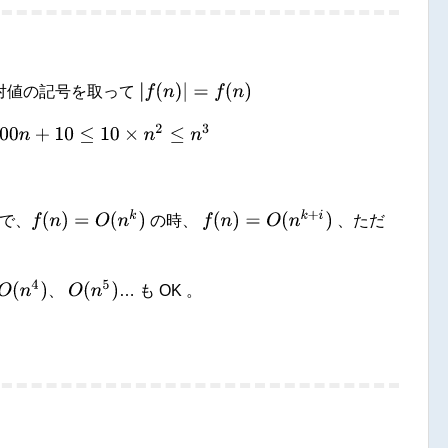
|
f
(
n
)
|
=
f
(
n
)
対値の記号を取って
0
n
+
10
≤
10
×
n
2
≤
n
3
f
(
n
)
=
O
(
n
k
)
f
(
n
)
=
O
(
n
k
+
i
)
ので、
の時、
、ただ
O
(
n
4
)
O
(
n
5
)
、
… も OK 。