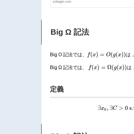
yottagin.com
Big Ω 記法
f
(
x
)
=
O
(
g
(
x
)
)
Big O 記法では、
は
f
(
x
)
=
Ω
(
g
(
x
)
)
Big Ω 記法では、
は
定義
∃
x
0
,
∃
C