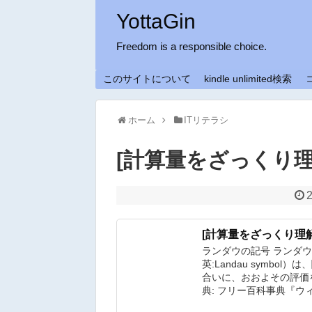
YottaGin
Freedom is a responsible choice.
このサイトについて
kindle unlimited検索
ホーム
ITリテラシ
[計算量をざっくり理解] 
[計算量をざっくり理解] 
ランダウの記号 ランダ
英:Landau symbo
合いに、おおよその評価
典: フリー百科事典『ウィキペ
O ...