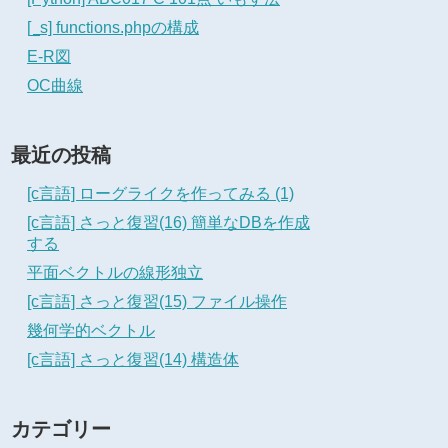
[_s] functions.phpの構成
E-R図
OC曲線
最近の投稿
[c言語] ローグライクを作ってみる (1)
[c言語] さっと復習(16) 簡単なDBを作成
する
平面ベクトルの線形独立
[c言語] さっと復習(15) ファイル操作
幾何学的ベクトル
[c言語] さっと復習(14) 構造体
カテゴリー