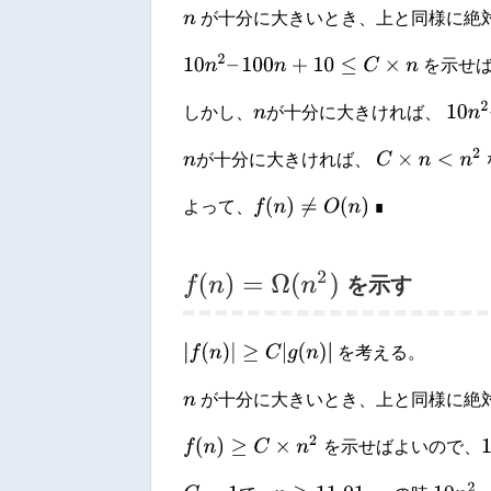
が十分に大きいとき、上と同様に絶
n
10
n
2
–
100
n
+
10
≤
C
×
n
を示せ
10
n
2
しかし、
が十分に大きければ、
n
C
×
n
<
n
2
が十分に大きければ、
n
f
(
n
)
≠
O
(
n
)
∎
よって、
∎
f
(
n
)
=
Ω
(
n
2
)
を示す
|
f
(
n
)
|
≥
C
|
g
(
n
)
|
を考える。
が十分に大きいとき、上と同様に絶
n
f
(
n
)
≥
C
×
n
2
1
を示せばよいので、
10
n
2
–