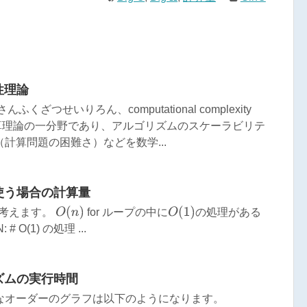
性理論
つせいりろん、computational complexity
る計算理論の一分野であり、アルゴリズムのスケーラビリテ
計算問題の困難さ）などを数学...
使う場合の計算量
O
(
n
)
O
(
1
)
て考えます。
for ループの中に
の処理がある
 # O(1) の処理 ...
ズムの実行時間
なオーダーのグラフは以下のようになります。