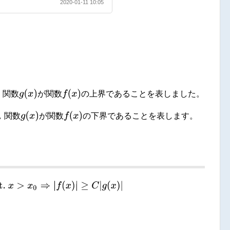
2020-01-11 10:05
g
(
x
)
f
(
x
)
，関数
が関数
の上界であることを表しました。
g
(
x
)
f
(
x
)
，関数
が関数
の下界であることを表します。
>
0
s.t.
x
>
x
0
⇒
|
f
(
x
)
|
≥
C
|
g
(
x
)
|