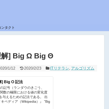
コンタクト
Big Ω Big Θ
2020/1/12
2020/2/23
ITリテラシ
,
アルゴリズム
Big O 記法
ウの記号（ランダウのきごう、
l）は、関数の極限における値の変化度
を与えるための記法である。 出
ディア（Wikipedia）』 "Big