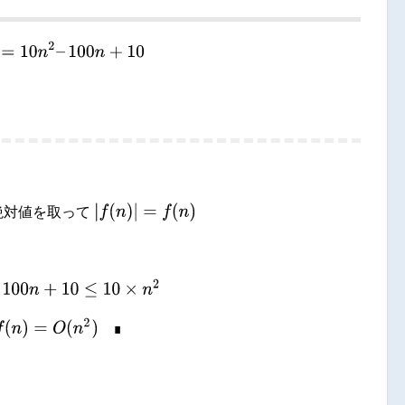
n
)
=
10
n
2
–
100
n
+
10
|
f
(
n
)
|
=
f
(
n
)
絶対値を取って
100
n
+
10
≤
10
×
n
2
(
n
)
=
O
(
n
2
)
∎
∎