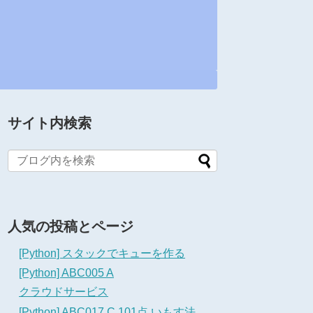
サイト内検索
人気の投稿とページ
[Python] スタックでキューを作る
[Python] ABC005 A
クラウドサービス
[Python] ABC017 C 101点 いもす法