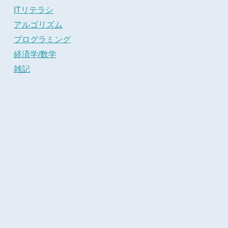
ITリテラシ
アルゴリズム
プログラミング
経済学/数学
雑記