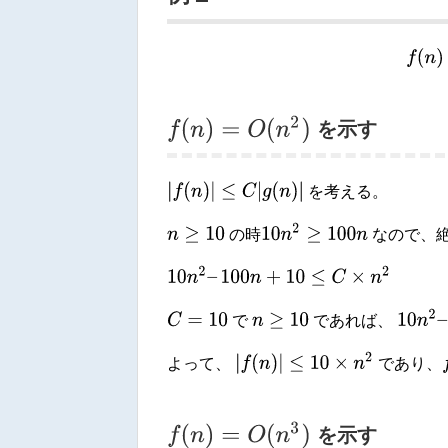
f
(
f
(
n
)
=
O
(
n
2
)
を示す
|
f
(
n
)
|
≤
C
|
g
(
n
)
|
を考える。
10
n
2
≥
100
n
n
≥
10
の時
なので、
10
n
2
–
100
n
+
10
≤
C
×
n
2
10
n
2
–
C
=
10
n
≥
10
で
であれば、
|
f
(
n
)
|
≤
10
×
n
2
f
よって、
であり、
f
(
n
)
=
O
(
n
3
)
を示す