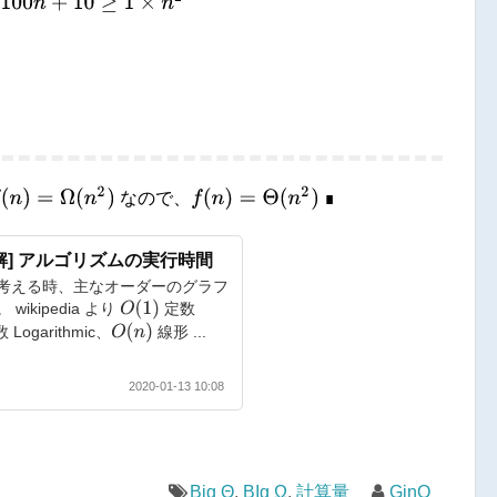
n
)
=
Ω
(
n
2
)
f
(
n
)
=
Θ
(
n
2
)
∎
なので、
∎
解] アルゴリズムの実行時間
考える時、主なオーダーのグラフ
O
(
1
)
ikipedia より
定数
O
(
n
)
 Logarithmic、
線形 ...
2020-01-13 10:08
Big Θ
,
BIg Ω
,
計算量
GinO