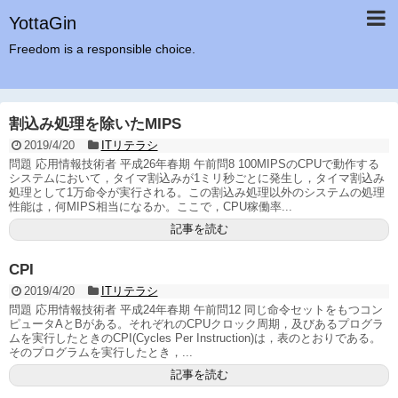
YottaGin
Freedom is a responsible choice.
割込み処理を除いたMIPS
2019/4/20
ITリテラシ
問題 応用情報技術者 平成26年春期 午前問8 100MIPSのCPUで動作する
システムにおいて，タイマ割込みが1ミリ秒ごとに発生し，タイマ割込み
処理として1万命令が実行される。この割込み処理以外のシステムの処理
性能は，何MIPS相当になるか。ここで，CPU稼働率...
記事を読む
CPI
2019/4/20
ITリテラシ
問題 応用情報技術者 平成24年春期 午前問12 同じ命令セットをもつコン
ピュータAとBがある。それぞれのCPUクロック周期，及びあるプログラ
ムを実行したときのCPI(Cycles Per Instruction)は，表のとおりである。
そのプログラムを実行したとき，...
記事を読む