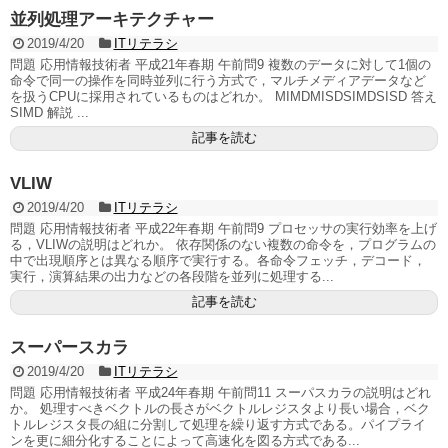
並列処理アーキテクチャー
2019/4/20
ITリテラシ
問題 応用情報技術者 平成21年春期 午前問9 複数のデータに対して1個の
命令で同一の操作を同時並列に行う方式で，マルチメディアデータなど
を扱うCPUに採用されているものはどれか。 MIMDMISDSIMDSISD 答え
SIMD 解説 ...
記事を読む
VLIW
2019/4/20
ITリテラシ
問題 応用情報技術者 平成22年春期 午前問9 プロセッサの実行効率を上げ
る，VLIWの説明はどれか。 依存関係のない複数の命令を，プログラムの
中で出現順序とは異なる順序で実行する。各命令フェッチ，デコード，
実行，演算結果の出力などの各段階を並列に処理する...
記事を読む
スーパースカラ
2019/4/20
ITリテラシ
問題 応用情報技術者 平成24年春期 午前問11 スーパスカラの説明はどれ
か。 処理すべきベクトルの長さがベクトルレジスタより長い場合，ベク
トルレジスタ長の組に分割して処理を繰り返す方式である。パイプライ
ンを更に細分化することによって高速化を図る方式である...