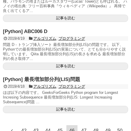
種。バラモンの塔またはルーカスタワー(Lucas' Tower)とも呼ばれる。 ハ
ノイの塔出典: フリー百科事典『ウィキペディア（Wikipedia）』 再帰で
良く出てくるア...
記事を読む
[Python] ABC006 D
2019/4/19
アルゴリズム
,
プログラミング
問題 D - トランプ挿入ソート 最長増加部分列(LIS)の問題です。 以下、
Pythonでの最長増加部分列(LIS)の実装について、とても分かりやすく説
明しています。 Qiita 最長増加部分列(LIS)の長さを求める 最長増加部分
列の長さ取得ア...
記事を読む
[Python] 最長増加部分列(LIS)問題
2019/4/18
アルゴリズム
,
プログラミング
ほぼ以下の内容です。 GeeksForGeeks Python program for Longest
Incresing Subsequence 最長増加部分列(LIS: Longest Increasing
Subsequence)問題 ...
記事を読む
42
43
44
45
46
47
48
49
50