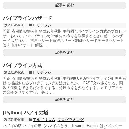
記事を読む
パイプラインハザード
2019/4/20
ITリテラシ
問題 応用情報技術者 平成26年秋期 午前問7 パイプライン方式のプロセッ
サにおいて，パイプラインが分岐先の命令を取得するときに起こるハザ
ードはどれか。 構造ハザード資源ハザード制御ハザードデータハザード
答え 制御ハザード 解説 ...
記事を読む
パイプライン方式
2019/4/20
ITリテラシ
問題 応用情報技術者 平成23年秋期 午前問9 CPUのパイプライン処理を有
効に機能させるプログラミング方法はどれか。 CASE文を多くする。関
数の個数をできるだけ多くする。分岐命令を少なくする。メモリアクセ
ス命令を少なくする。 答え ...
記事を読む
[Python] ハノイの塔
2019/4/19
アルゴリズム
,
プログラミング
ハノイの塔 ハノイの塔（ハノイのとう、Tower of Hanoi）はパズルの一