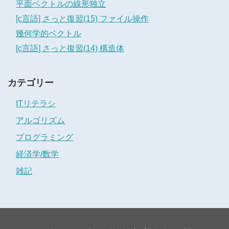
平面ベクトルの線形独立
[c言語] さっと復習(15) ファイル操作
幾何学的ベクトル
[c言語] さっと復習(14) 構造体
カテゴリー
ITリテラシ
アルゴリズム
プログラミング
経済学/数学
雑記