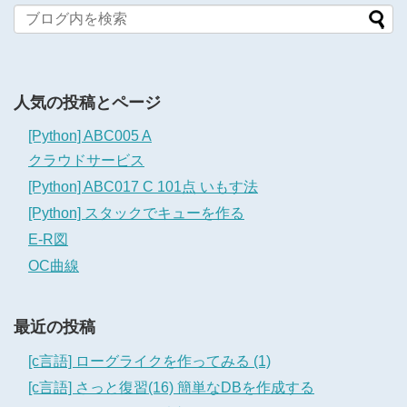
人気の投稿とページ
[Python] ABC005 A
クラウドサービス
[Python] ABC017 C 101点 いもす法
[Python] スタックでキューを作る
E-R図
OC曲線
最近の投稿
[c言語] ローグライクを作ってみる (1)
[c言語] さっと復習(16) 簡単なDBを作成する