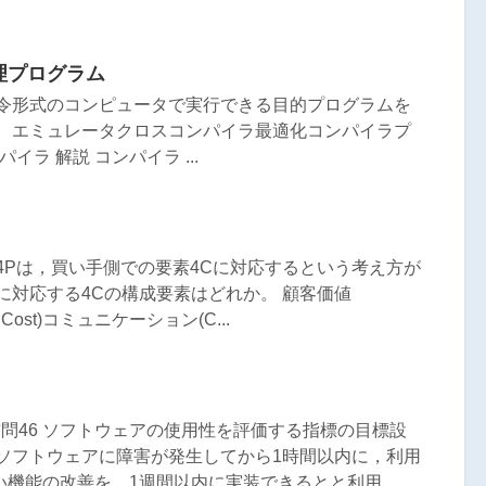
理プログラム
命令形式のコンピュータで実行できる目的プログラムを
。 エミュレータクロスコンパイラ最適化コンパイラプ
ラ 解説 コンパイラ ...
4Pは，買い手側での要素4Cに対応するという考え方が
に対応する4Cの構成要素はどれか。 顧客価値
er Cost)コミュニケーション(C...
前問46 ソフトウェアの使用性を評価する指標の目標設
ソフトウェアに障害が発生してから1時間以内に，利用
機能の改善を，1週間以内に実装できるとと利用...