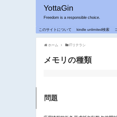
YottaGin
Freedom is a responsible choice.
このサイトについて
kindle unlimited検索
ホーム
ITリテラシ
メモリの種類
問題