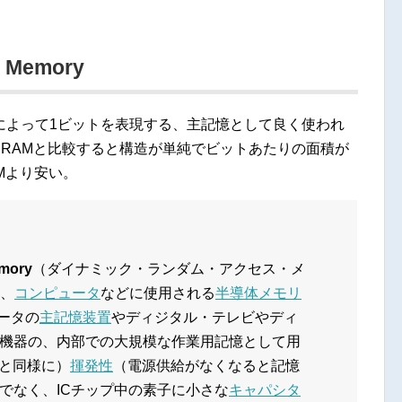
s Memory
によって1ビットを表現する、主記憶として良く使われ
SRAMと比較すると構造が単純でビットあたりの面積が
Mより安い。
mory
（ダイナミック・ランダム・アクセス・メ
、
コンピュータ
などに使用される
半導体メモリ
ータの
主記憶装置
やディジタル・テレビやディ
機器の、内部での大規模な作業用記憶として用
と同様に）
揮発性
（電源供給がなくなると記憶
でなく、ICチップ中の素子に小さな
キャパシタ