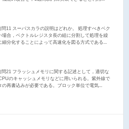
午前問11 スーパスカラの説明はどれか。 処理すべきベク
い場合，ベクトルレジスタ長の組に分割して処理を繰
細分化することによって高速化を図る方式である...
午前問21 フラッシュメモリに関する記述として，適切な
CPUのキャッシュメモリなどに用いられる。紫外線で
の再書込みが必要である。ブロック単位で電気...