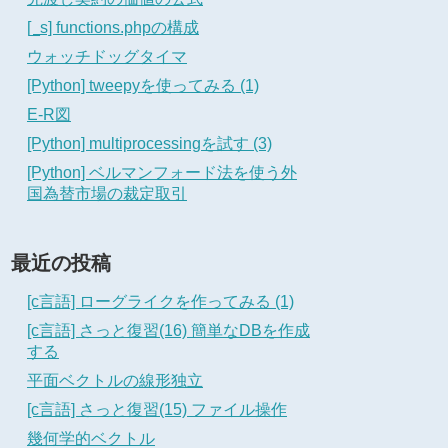
[_s] functions.phpの構成
ウォッチドッグタイマ
[Python] tweepyを使ってみる (1)
E-R図
[Python] multiprocessingを試す (3)
[Python] ベルマンフォード法を使う外
国為替市場の裁定取引
最近の投稿
[c言語] ローグライクを作ってみる (1)
[c言語] さっと復習(16) 簡単なDBを作成
する
平面ベクトルの線形独立
[c言語] さっと復習(15) ファイル操作
幾何学的ベクトル