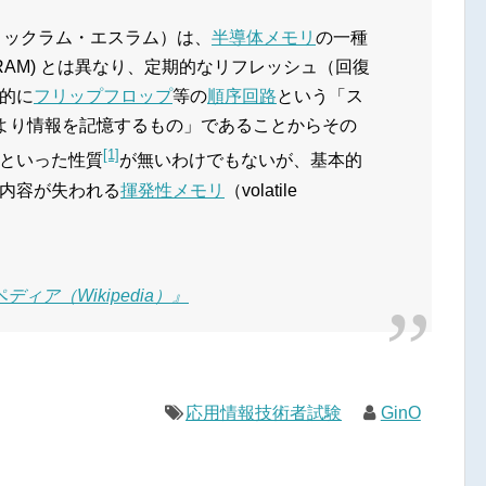
ィックラム・エスラム）は、
半導体メモリ
の一種
RAM) とは異なり、定期的なリフレッシュ（回復
的に
フリップフロップ
等の
順序回路
という「ス
により情報を記憶するもの」であることからその
[1]
といった性質
が無いわけでもないが、基本的
内容が失われる
揮発性メモリ
（volatile
ィア（Wikipedia）』
応用情報技術者試験
GinO