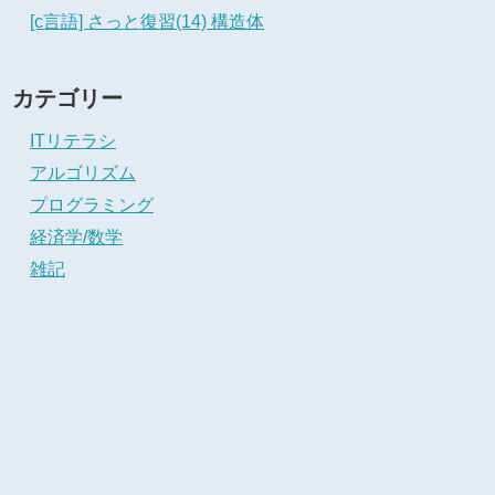
[c言語] さっと復習(14) 構造体
カテゴリー
ITリテラシ
アルゴリズム
プログラミング
経済学/数学
雑記