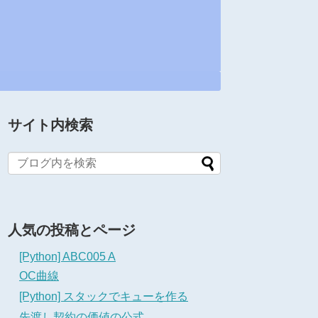
サイト内検索
人気の投稿とページ
[Python] ABC005 A
OC曲線
[Python] スタックでキューを作る
先渡し契約の価値の公式