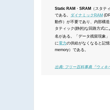
Static RAM
・
SRAM
（スタテ
である。
ダイナミックRAM
(D
動作）が不要であり、内部構造
タティック(静的)な回路方式
名がある。「データ残留現象」
に
電力
の供給がなくなると記憶
memory）である。
出典: フリー百科事典『ウィキペデ