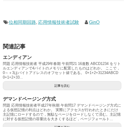
位相同期回路
,
応用情報技術者試験
GinO
関連記事
エンディアン
問題 応用情報技術者 平成29年春期 午前問21 16進数 ABCD1234 をリト
ルエンディアンで4バイトのメモリに配置したものはどれか。 ここで，
0～＋3はバイトアドレスのオフセット値である。 0+1+2+31234ABCD
0+1+2+33...
記事を読む
デマンドページング方式
問題 応用情報技術者平成27年秋期 午前問17 デマンドページング方式に
よる仮想記憶の利点はどれか。 実際にアクセスが行われたときにだけ
主記憶にロードするので，無駄なページをロードしなくて済む。主記憶
に対する仮想記憶の容量比を大きくするほど，ページフォールト...