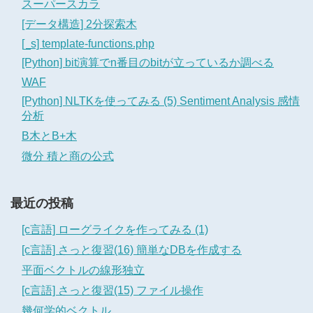
スーパースカラ
[データ構造] 2分探索木
[_s] template-functions.php
[Python] bit演算でn番目のbitが立っているか調べる
WAF
[Python] NLTKを使ってみる (5) Sentiment Analysis 感情
分析
B木とB+木
微分 積と商の公式
最近の投稿
[c言語] ローグライクを作ってみる (1)
[c言語] さっと復習(16) 簡単なDBを作成する
平面ベクトルの線形独立
[c言語] さっと復習(15) ファイル操作
幾何学的ベクトル