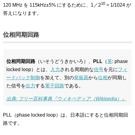
10
120 MHz を 115kHz±5% にするために、1／2
= 1/1024 が
答えになります。
位相同期回路
位相同期回路
（いそうどうきかいろ）、
PLL
（
英
: phase
locked loop）とは、
入力
される周期的な
信号
を元に
フィ
ードバック制御
を加えて、別の
発振器
から
位相
が同期し
た信号を
出力
する
電子回路
である。
出典: フリー百科事典『ウィキペディア（Wikipedia）』
PLL（phase locked loop）は、日本語にすると位相同期回
路です。