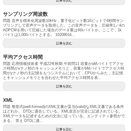
記事を読む
サンプリング周波数
問題 音声を標本化周波数10kHz，量子化ビット数16ビットで4秒間サン
プリングして音声データを取得した。この音声データを，圧縮率1／4の
ADPCMを用いて圧縮した場合のデータ量は何kバイトか。ここで，1k
バイトは1,000バイトとする。 10208016...
記事を読む
平均アクセス時間
問題 応用情報技術者 平成22年秋期 午前問11 容量がaMバイトでアクセ
ス時間がxナノ秒のキャッシュメモリと，容量がbMバイトでアクセス時
間がyナノ秒の主記憶をもつシステムにおいて，CPUからみた，主記憶
とキャッシュメモリとを合わせた平均アクセス時間を表...
記事を読む
XML
問題 整形式(well-formed)のXML文書が妥当(valid)なXML文書である条件
はどれか。 DTDに適合している。XML宣言が完全に記述されている。
XMLデータを記述するための文法に従っている。エンティティ参照がで
きる。 答え DTDに適...
記事を読む