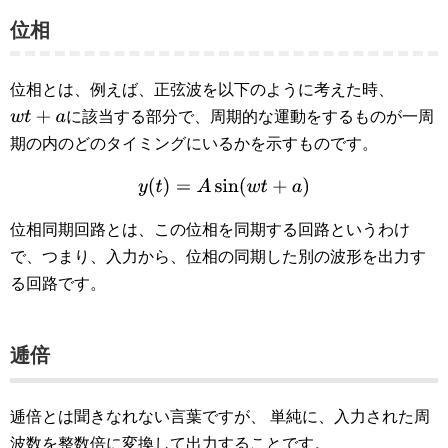
位相
位相とは、例えば、正弦波を以下のように考えた時、
に該当する部分で、周期的な運動をするものが一周
w
t
+
a
期の内のどのタイミングにいるかを示すものです。
y
(
t
)
=
A
sin
(
w
t
+
a
)
位相同期回路とは、この位相を同期する回路というわけ
で、つまり、入力から、位相の同期した別の波形を出力す
る回路です。
逓倍
逓倍とは聞きなれない言葉ですが、 単純に、入力された周
波数を整数倍に変換して出力することです。