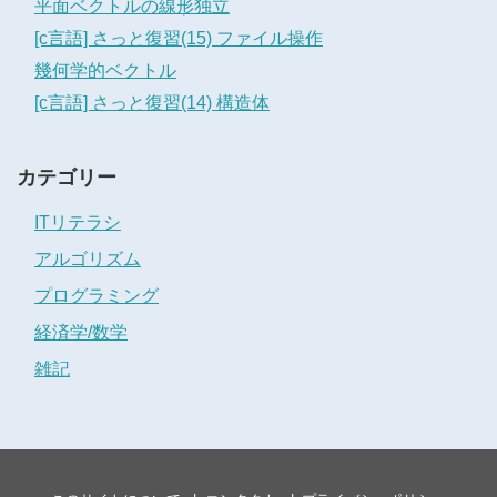
平面ベクトルの線形独立
[c言語] さっと復習(15) ファイル操作
幾何学的ベクトル
[c言語] さっと復習(14) 構造体
カテゴリー
ITリテラシ
アルゴリズム
プログラミング
経済学/数学
雑記