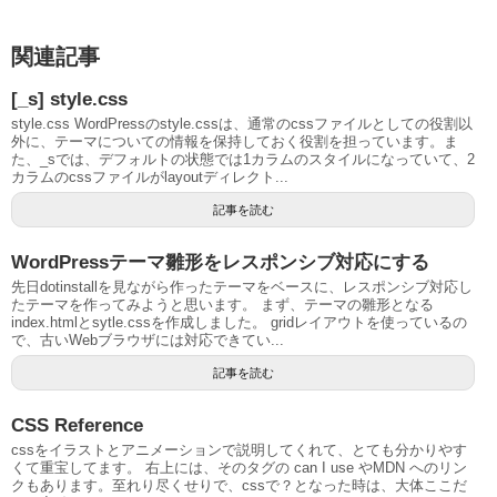
関連記事
[_s] style.css
style.css WordPressのstyle.cssは、通常のcssファイルとしての役割以
外に、テーマについての情報を保持しておく役割を担っています。ま
た、_sでは、デフォルトの状態では1カラムのスタイルになっていて、2
カラムのcssファイルがlayoutディレクト...
記事を読む
WordPressテーマ雛形をレスポンシブ対応にする
先日dotinstallを見ながら作ったテーマをベースに、レスポンシブ対応し
たテーマを作ってみようと思います。 まず、テーマの雛形となる
index.htmlとsytle.cssを作成しました。 gridレイアウトを使っているの
で、古いWebブラウザには対応できてい...
記事を読む
CSS Reference
cssをイラストとアニメーションで説明してくれて、とても分かりやす
くて重宝してます。 右上には、そのタグの can I use やMDN へのリン
クもあります。至れり尽くせりで、cssで？となった時は、大体ここだ