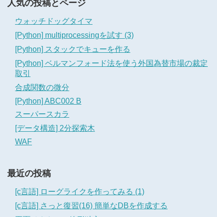
人気の投稿とページ
ウォッチドッグタイマ
[Python] multiprocessingを試す (3)
[Python] スタックでキューを作る
[Python] ベルマンフォード法を使う外国為替市場の裁定
取引
合成関数の微分
[Python] ABC002 B
スーパースカラ
[データ構造] 2分探索木
WAF
最近の投稿
[c言語] ローグライクを作ってみる (1)
[c言語] さっと復習(16) 簡単なDBを作成する