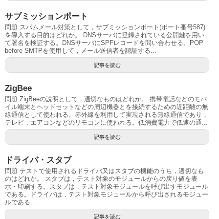
サブミッションポート
問題 スパムメール対策として，サブミッションポート(ポート番号587)
を導入する目的はどれか。 DNSサーバに登録されている公開鍵を用い
て署名を検証する。DNSサーバにSPFレコードを問い合わせる。POP
before SMTPを使用して，メール送信者を認証する...
記事を読む
ZigBee
問題 ZigBeeの説明として，適切なものはどれか。 携帯電話などのモバ
イル端末とヘッドセットなどの周辺機器とを接続するための近距離の無
線通信として使われる。赤外線を利用して実現される無線通信であり，
テレビ，エアコンなどのリモコンに使われる。低消費電力で低速の通...
記事を読む
ドライバ・スタブ
問題 テストで使用されるドライバ又はスタブの機能のうち，適切なも
のはどれか。 スタブは，テスト対象のモジュールからの戻り値を表
示・印刷する。スタブは，テスト対象モジュールを呼び出すモジュール
である。ドライバは，テスト対象モジュールから呼び出されるモジュー
ルである...
記事を読む