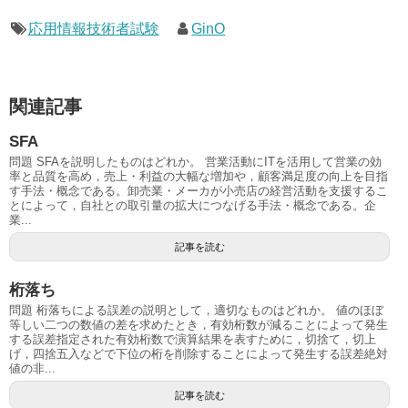
応用情報技術者試験
GinO
関連記事
SFA
問題 SFAを説明したものはどれか。 営業活動にITを活用して営業の効
率と品質を高め，売上・利益の大幅な増加や，顧客満足度の向上を目指
す手法・概念である。卸売業・メーカが小売店の経営活動を支援するこ
とによって，自社との取引量の拡大につなげる手法・概念である。企
業...
記事を読む
桁落ち
問題 桁落ちによる誤差の説明として，適切なものはどれか。 値のほぼ
等しい二つの数値の差を求めたとき，有効桁数が減ることによって発生
する誤差指定された有効桁数で演算結果を表すために，切捨て，切上
げ，四捨五入などで下位の桁を削除することによって発生する誤差絶対
値の非...
記事を読む