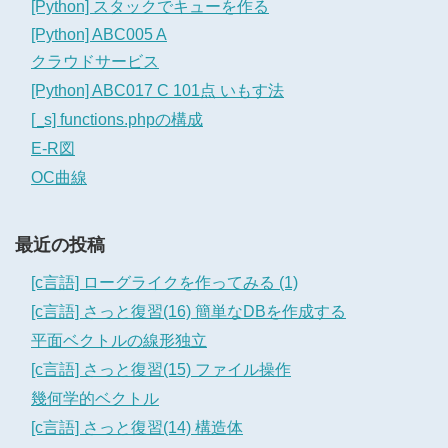
[Python] スタックでキューを作る
[Python] ABC005 A
クラウドサービス
[Python] ABC017 C 101点 いもす法
[_s] functions.phpの構成
E-R図
OC曲線
最近の投稿
[c言語] ローグライクを作ってみる (1)
[c言語] さっと復習(16) 簡単なDBを作成する
平面ベクトルの線形独立
[c言語] さっと復習(15) ファイル操作
幾何学的ベクトル
[c言語] さっと復習(14) 構造体