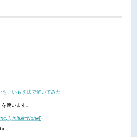
かを、いもす法で解いてみた
e
を使います。
unc
,
*
,
initial=None
])
te