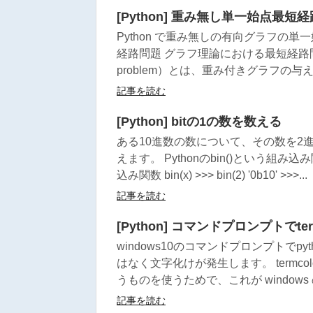
[Python] 重み無し単一始点最短
Python で重み無しの有向グラフの
経路問題 グラフ理論における最短経路問題（
problem）とは、重み付きグラフの与えら
記事を読む
[Python] bitの1の数を数える
ある10進数の数について、その数を2
えます。 Pythonのbin()という組
込み関数 bin(x) >>> bin(2) '0b10' >>>...
記事を読む
[Python] コマンドプロンプトでt
windows10のコマンドプロンプトでpy
はなく文字化けが発生します。 termcol
うものを使うためで、これが windows 
記事を読む