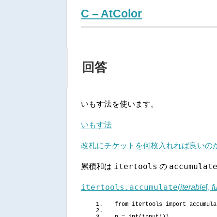
C – AtColor
回答
いもす法を使います。
いもす法
改札にチケットを何枚入れれば良いの
itertools
accumulat
累積和は
の
itertools.accumulate
(
iterable
[,
f
from
 itertools 
import
 accumula