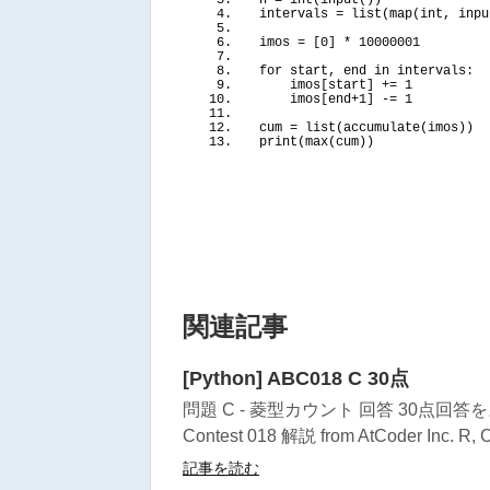
n = 
int
(
input
())
intervals = 
list
(
map
(
int, 
inpu
imos = 
[
0
]
 * 
10000001
for
 start, end 
in
 intervals:
    imos
[
start
]
 += 
1
    imos
[
end+
1
]
 -= 
1
cum = 
list
(
accumulate
(
imos
))
print
(
max
(
cum
))
関連記事
[Python] ABC018 C 30点
問題 C - 菱型カウント 回答 30点回答をス
Contest 018 解説 from AtCoder Inc. R, C, 
記事を読む