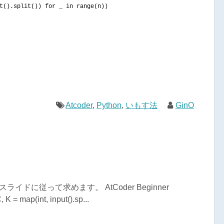
t
()
.
split
())
for
 _ 
in
range
(
n
))
Atcoder
,
Python
,
いもす法
GinO
ライドに従って求めます。 AtCoder Beginner
K = map(int, input().sp...