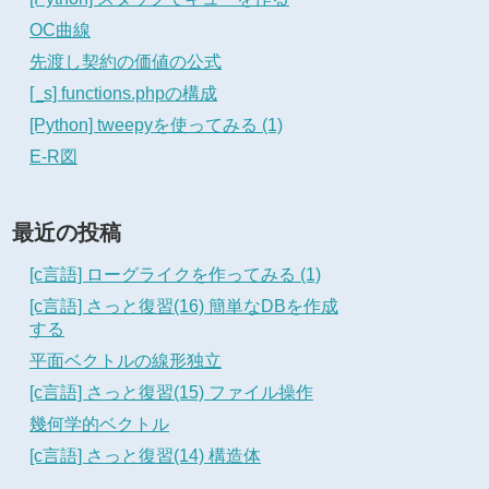
OC曲線
先渡し契約の価値の公式
[_s] functions.phpの構成
[Python] tweepyを使ってみる (1)
E-R図
最近の投稿
[c言語] ローグライクを作ってみる (1)
[c言語] さっと復習(16) 簡単なDBを作成
する
平面ベクトルの線形独立
[c言語] さっと復習(15) ファイル操作
幾何学的ベクトル
[c言語] さっと復習(14) 構造体