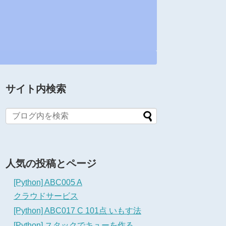
サイト内検索
人気の投稿とページ
[Python] ABC005 A
クラウドサービス
[Python] ABC017 C 101点 いもす法
[Python] スタックでキューを作る