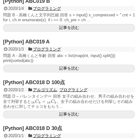
[Python] ABC019 B
2020/1/4
プログラミング
問題 B - 高橋くんと文字列圧縮 回答 s = input() s_compressed = '' cnt = 1
for i, ch in enumerate(s): if i == 0: ch_pre = ch ...
記事を読む
[Python] ABC019 A
2020/1/3
プログラミング
問題 A - 高橋くんと年齢 回答 abc = list(map(int, input().split()))
print(sorted(abc))
記事を読む
[Python] ABC018 D 100点
2020/1/2
アルゴリズム
,
プログラミング
問題 D – バレンタインデー 回答 女子の組み合わせ、男子の組み合わせを
18
C
9
×
18
C
9
全て列挙すると
、女子の組み合わせだけを列挙しその組み
合わせに対してチョコをもらう...
記事を読む
[Python] ABC018 D 30点
2020/1/1
プログラミング