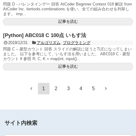
問題 D - バレンタインデー 回答 AtCoder Beginner Contest 018 解説 from
AtCoder Inc. itertools.combinations を使い、全ての組み合わせを列挙し
ます。 imp...
記事を読む
[Python] ABC018 C 100点 いもす法
2019/12/31
アルゴリズム
,
プログラミング
問題 C – 菱型カウント 回答 スライドの解説に従うとTLEになってしまい
ました。 以下を参考にして、いもす法を用いました。 ABC018 C - 菱型
カウント # 参照 R, C, K = map(int, input()...
記事を読む
1
2
3
4
5
サイト内検索