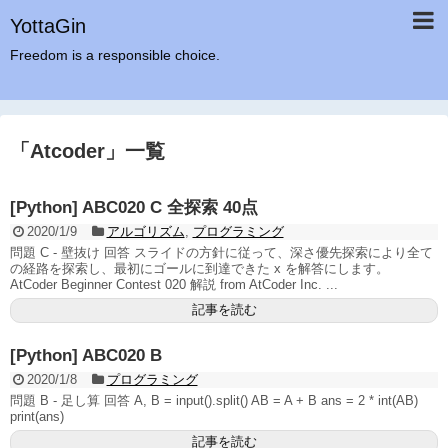
YottaGin
Freedom is a responsible choice.
「
Atcoder
」
一覧
[Python] ABC020 C 全探索 40点
2020/1/9
アルゴリズム
,
プログラミング
問題 C - 壁抜け 回答 スライドの方針に従って、深さ優先探索により全て
の経路を探索し、最初にゴールに到達できた x を解答にします。
AtCoder Beginner Contest 020 解説 from AtCoder Inc. ...
記事を読む
[Python] ABC020 B
2020/1/8
プログラミング
問題 B - 足し算 回答 A, B = input().split() AB = A + B ans = 2 * int(AB)
print(ans)
記事を読む