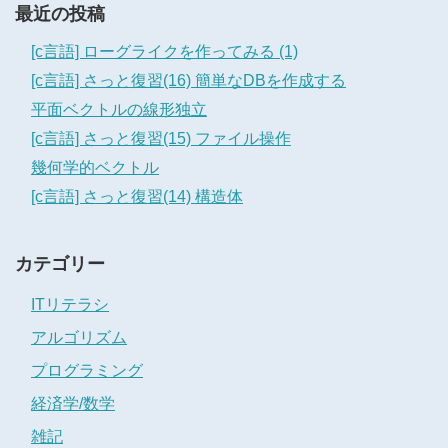
最近の投稿
[c言語] ローグライクを作ってみる (1)
[c言語] さっと復習(16) 簡単なDBを作成する
平面ベクトルの線形独立
[c言語] さっと復習(15) ファイル操作
幾何学的ベクトル
[c言語] さっと復習(14) 構造体
カテゴリー
ITリテラシ
アルゴリズム
プログラミング
経済学/数学
雑記