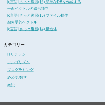
[c言語] さっと復習(16) 簡単なDBを作成する
平面ベクトルの線形独立
[c言語] さっと復習(15) ファイル操作
幾何学的ベクトル
[c言語] さっと復習(14) 構造体
カテゴリー
ITリテラシ
アルゴリズム
プログラミング
経済学/数学
雑記