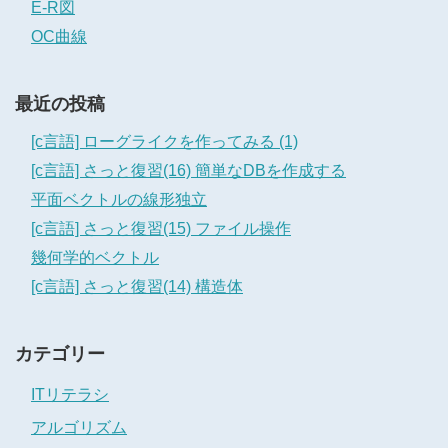
E-R図
OC曲線
最近の投稿
[c言語] ローグライクを作ってみる (1)
[c言語] さっと復習(16) 簡単なDBを作成する
平面ベクトルの線形独立
[c言語] さっと復習(15) ファイル操作
幾何学的ベクトル
[c言語] さっと復習(14) 構造体
カテゴリー
ITリテラシ
アルゴリズム