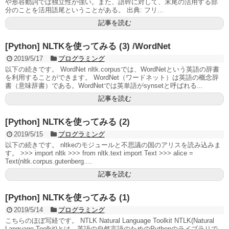
や形容動詞では独立性が強い。また、語幹に対して、末尾の活用する部
分のことを活用語尾ということがある。 出典: フリ...
記事を読む
[Python] NLTKを使ってみる (3) /WordNet
2019/5/17
プログラミング
以下の続きです。 WordNet nltk.corpusでは、WordNetという英語の辞書
を利用することができます。 WordNet（ワードネット）は英語の概念辞
書（意味辞書）である。WordNetでは英単語がsynsetと呼ばれる...
記事を読む
[Python] NLTKを使ってみる (2)
2019/5/15
プログラミング
以下の続きです。 nltkeのモジュールと不思議の国のアリスを読み込みま
す。 >>> import nltk >>> from nltk.text import Text >>> alice =
Text(nltk.corpus.gutenberg....
記事を読む
[Python] NLTKを使ってみる (1)
2019/5/14
プログラミング
こちらのほぼ写経です。 NTLK Natural Language Toolkit NTLK(Natural
Language Toolkit)とは、英語の自然言語のためのPythonのライブラリで