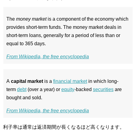
The
money market
is a component of the economy which
provides short-term funds. The money market deals in
short-term loans, generally for a period of less than or
equal to 365 days.
From Wikipedia, the free encyclopedia
A
capital market
is a
financial market
in which long-
term
debt
(over a year) or
equity
-backed
securities
are
bought and sold.
From Wikipedia, the free encyclopedia
利子率は通常は返済期間が長くなるほど高くなります。