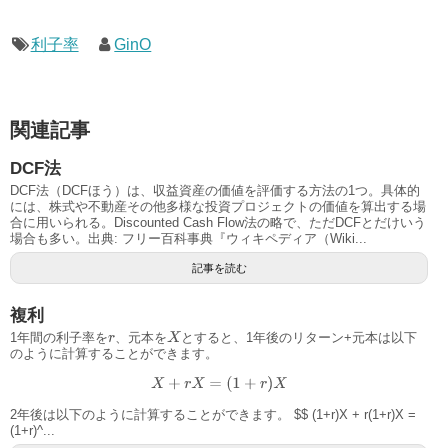
利子率
GinO
関連記事
DCF法
DCF法（DCFほう）は、収益資産の価値を評価する方法の1つ。具体的
には、株式や不動産その他多様な投資プロジェクトの価値を算出する場
合に用いられる。Discounted Cash Flow法の略で、ただDCFとだけいう
場合も多い。出典: フリー百科事典『ウィキペディア（Wiki...
記事を読む
複利
1年間の利子率を
、元本を
とすると、1年後のリターン+元本は以下
X
r
のように計算することができます。
X
+
r
X
=
(
1
+
r
)
X
2年後は以下のように計算することができます。 $$ (1+r)X + r(1+r)X =
(1+r)^...