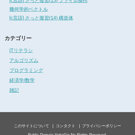
[c言語] さっと復習(15) ファイル操作
幾何学的ベクトル
[c言語] さっと復習(14) 構造体
カテゴリー
ITリテラシ
アルゴリズム
プログラミング
経済学/数学
雑記
このサイトについて
コンタクト
プライバシーポリシー
Public Domain
YottaGin
No Rights Reserved.