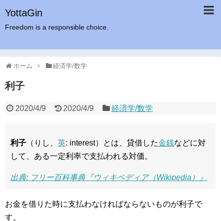
YottaGin
Freedom is a responsible choice.
ホーム
経済学/数学
利子
2020/4/9
2020/4/9
経済学/数学
利子
（りし、
英
: interest）とは、貸借した
金銭
などに対
して、ある一定利率で支払われる対価。
出典: フリー百科事典『ウィキペディア（Wikipedia）』
お金を借りた時に支払わなければならないものが利子で
す。