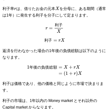
X
利子率
は、借りたお金の元本
を分母に、ある期間（通常
r
は1年）に発生する利子を分子にして定まります。
利
子
r
=
利
子
X
利
子
利
子
=
r
X
返済を行わなかった場合の1年後の負債総額は以下のように
なります。
1
年
後
の
負
債
総
額
=
X
+
r
X
=
(
1
+
r
)
X
年
後
の
負
債
総
額
利子は価格であり、他の価格と同じように市場で決まりま
す。
利子の市場は、1年以内の Money market とそれ以外の
Capital market からなります。