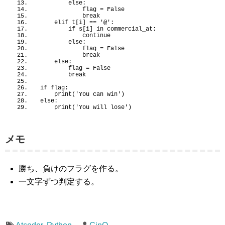
else
:
            flag = 
False
            break
    elif t
[
i
]
 == 
'@'
:
if
 s
[
i
]
in
 commercial_at:
            continue
else
:
            flag = 
False
            break
else
:
        flag = 
False
        break
if
 flag:
print
(
'You can win'
)
else
:
print
(
'You will lose'
)
メモ
勝ち、負けのフラグを作る。
一文字ずつ判定する。