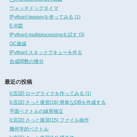
ウォッチドッグタイマ
[Python] tweepyを使ってみる (1)
E-R図
[Python] multiprocessingを試す (3)
OC曲線
[Python] スタックでキューを作る
合成関数の微分
最近の投稿
[c言語] ローグライクを作ってみる (1)
[c言語] さっと復習(16) 簡単なDBを作成する
平面ベクトルの線形独立
[c言語] さっと復習(15) ファイル操作
幾何学的ベクトル