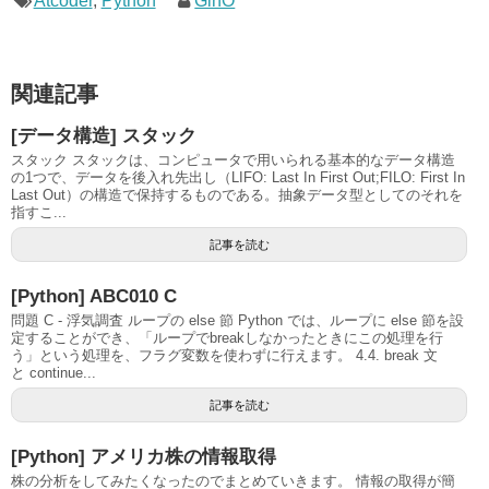
Atcoder
,
Python
GinO
関連記事
[データ構造] スタック
スタック スタックは、コンピュータで用いられる基本的なデータ構造
の1つで、データを後入れ先出し（LIFO: Last In First Out;FILO: First In
Last Out）の構造で保持するものである。抽象データ型としてのそれを
指すこ...
記事を読む
[Python] ABC010 C
問題 C - 浮気調査 ループの else 節 Python では、ループに else 節を設
定することができ、「ループでbreakしなかったときにこの処理を行
う」という処理を、フラグ変数を使わずに行えます。 4.4. break 文
と continue...
記事を読む
[Python] アメリカ株の情報取得
株の分析をしてみたくなったのでまとめていきます。 情報の取得が簡