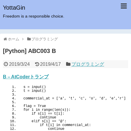
YottaGin
Freedom is a responsible choice.
ホーム
プログラミング
[Python] ABC003 B
2019/3/24
2019/4/17
プログラミング
B – AtCoderトランプ
s = 
input
()
t = 
input
()
commercial_at = 
[
'a'
, 
't'
, 
'c'
, 
'o'
, 
'd'
, 
'e'
,
'r'
]
flag = 
True
for
 i 
in
range
(
len
(
s
))
:
if
 s
[
i
]
 == t
[
i
]
:
        continue
    elif s
[
i
]
 == 
'@'
:
if
 t
[
i
]
in
 commercial_at:
            continue