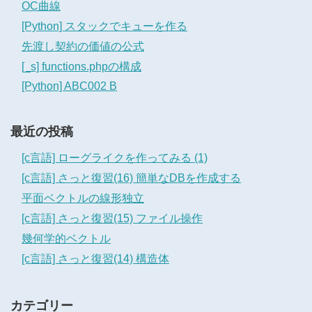
OC曲線
[Python] スタックでキューを作る
先渡し契約の価値の公式
[_s] functions.phpの構成
[Python] ABC002 B
最近の投稿
[c言語] ローグライクを作ってみる (1)
[c言語] さっと復習(16) 簡単なDBを作成する
平面ベクトルの線形独立
[c言語] さっと復習(15) ファイル操作
幾何学的ベクトル
[c言語] さっと復習(14) 構造体
カテゴリー