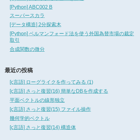
[Python] ABC002 B
スーパースカラ
[データ構造] 2分探索木
[Python] ベルマンフォード法を使う外国為替市場の裁定
取引
合成関数の微分
最近の投稿
[c言語] ローグライクを作ってみる (1)
[c言語] さっと復習(16) 簡単なDBを作成する
平面ベクトルの線形独立
[c言語] さっと復習(15) ファイル操作
幾何学的ベクトル
[c言語] さっと復習(14) 構造体