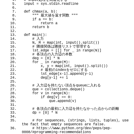
# input処理を高速化する
input = sys.
stdin
.
readline
def
chmax
(
a, b
)
:
""
" 最大値を返す関数 "
""
if
 a 
>
= b:
return
 a
return
 b
def
main
()
:
 # 入力
    N, M = 
map
(
int, 
input
()
.
split
())
 # 隣接関係は隣接リストで管理する
    lst_edge = 
[[]
for
 _ 
in
range
(
N
)]
 # 各頂点の入力辺の本数
    deg = 
[
0
]
*
 N
for
 _ 
in
range
(
M
)
:
        x, y = 
map
(
int, 
input
()
.
split
())
 # 最初のindexをゼロにする
        lst_edge
[
x-
1
]
.
append
(
y-
1
)
        deg
[
y-
1
]
 += 
1
 # 入力辺を持たない頂点をqueueに入れる
    que = collections.
deque
()
for
 v 
in
range
(
N
)
:
if
 deg
[
v
]
 == 
0
:
            que.
append
(
v
)
 # 各頂点の最初に入力辺を持たなかった点からの距離
    dp = 
[
0
]
*
 N
 # For sequences, (strings, lists, tuples), use 
the fact that empty sequences are false.
 # https://www.python.org/dev/peps/pep-
0008/#programming-recommendations