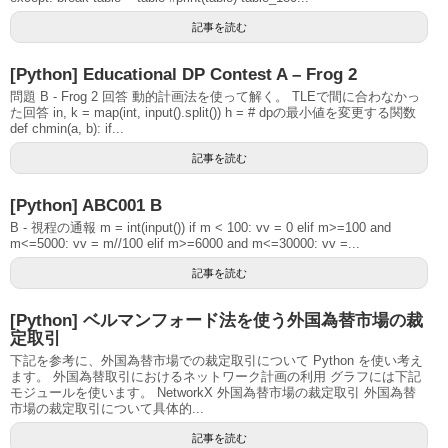
記事を読む
[Python] Educational DP Contest A – Frog 2
問題 B - Frog 2 回答 動的計画法を使って解く。 TLEで間に合わなかっ
た回答 in, k = map(int, input().split()) h = # dpの最小値を変更する関数
def chmin(a, b): if...
記事を読む
[Python] ABC001 B
B - 視程の通報 m = int(input()) if m < 100: vv = 0 elif m>=100 and
m<=5000: vv = m//100 elif m>=6000 and m<=30000: vv =...
記事を読む
[Python] ベルマンフォード法を使う外国為替市場の裁
定取引
下記を参考に、外国為替市場での裁定取引について Python を使い考え
ます。 外国為替取引におけるネットワーク計画の利用 グラフには下記
モジュールを使います。 NetworkX 外国為替市場の裁定取引 外国為替
市場の裁定取引について具体的...
記事を読む