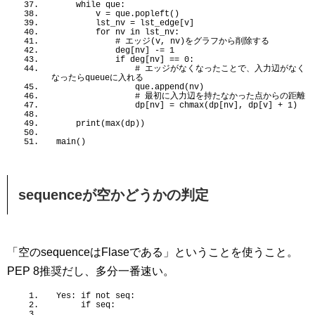
while
 que:
        v = que.
popleft
()
        lst_nv = lst_edge
[
v
]
for
 nv 
in
 lst_nv:
 # エッジ(v, nv)をグラフから削除する
            deg
[
nv
]
 -= 
1
if
 deg
[
nv
]
 == 
0
:
 # エッジがなくなったことで、入力辺がなく
なったらqueueに入れる
                que.
append
(
nv
)
 # 最初に入力辺を持たなかった点からの距離
                dp
[
nv
]
 = 
chmax
(
dp
[
nv
]
, dp
[
v
]
 + 
1
)
print
(
max
(
dp
))
main
()
sequenceが空かどうかの判定
「空のsequenceはFlaseである」ということを使うこと。
PEP 8推奨だし、多分一番速い。
Yes: 
if
 not seq:
if
 seq: