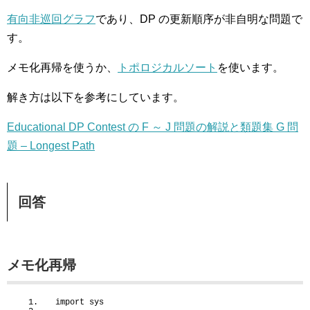
有向非巡回グラフ
であり、DP の更新順序が非自明な問題で
す。
メモ化再帰を使うか、
トポロジカルソート
を使います。
解き方は以下を参考にしています。
Educational DP Contest の F ～ J 問題の解説と類題集 G 問
題 – Longest Path
回答
メモ化再帰
import
 sys