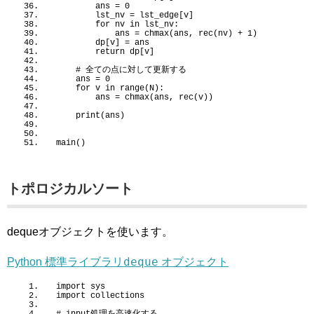
        ans = 
0
        lst_nv = lst_edge
[
v
]
for
 nv 
in
 lst_nv:
            ans = 
chmax
(
ans, 
rec
(
nv
)
 + 
1
)
        dp
[
v
]
 = ans
return
 dp
[
v
]
 # 全ての点に対して更新する
    ans = 
0
for
 v 
in
range
(
N
)
:
        ans = 
chmax
(
ans, 
rec
(
v
))
print
(
ans
)
main
()
トポロジカルソート
dequeオブジェクトを使います。
deque
Python 標準ライブラリ
オブジェクト
import sys
import collections