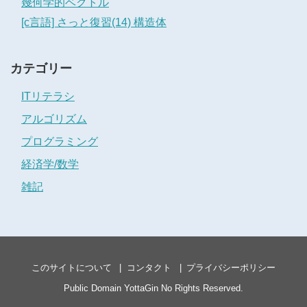
幾何学的ベクトル
[c言語] さっと復習(14) 構造体
カテゴリー
ITリテラシ
アルゴリズム
プログラミング
経済学/数学
雑記
このサイトについて
コンタクト
プライバシーポリシー
Public Domain
YottaGin
No Rights Reserved.