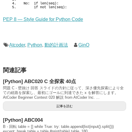
No:  
if
len
(
seq
)
:
if
 not 
len
(
seq
)
:
PEP 8 — Style Guide for Python Code
Atcoder
,
Python
,
動的計画法
GinO
関連記事
[Python] ABC020 C 全探索 40点
問題 C - 壁抜け 回答 スライドの方針に従って、深さ優先探索により全
ての経路を探索し、最初にゴールに到達できた x を解答にします。
AtCoder Beginner Contest 020 解説 from AtCoder Inc. ...
記事を読む
[Python] ABC004
B - 回転 table = [] while True: try: table.append(list(input().split()))
except: break table = table #print(table) table_180...