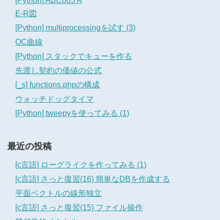
[Python] ABC005 A
E-R図
[Python] multiprocessingを試す (3)
OC曲線
[Python] スタックでキューを作る
先渡し契約の価値の公式
[_s] functions.phpの構成
ウォッチドッグタイマ
[Python] tweepyを使ってみる (1)
最近の投稿
[c言語] ローグライクを作ってみる (1)
[c言語] さっと復習(16) 簡単なDBを作成する
平面ベクトルの線形独立
[c言語] さっと復習(15) ファイル操作