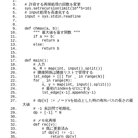
# 許容する再帰処理の回数を変更
sys.
setrecursionlimit
(
10
**
5
+
10
)
# input処理を高速化する
input = sys.stdin.readline
def
chmax
(
a, b
)
:
""" 最大値を返す関数 """
if
 a 
>
= b:
return
 a
else
:
return
 b
def
main
()
:  
 # 入力
    N, M = 
map
(
int, 
input
()
.
split
())
 # 隣接関係は隣接リストで管理する
    lst_edge = 
[[]
for
 _ 
in
range
(
N
)]
for
 _ 
in
range
(
M
)
:
        x, y = 
map
(
int, 
input
()
.
split
())
 # 最初のindexをゼロにする
        lst_edge
[
x-
1
]
.
append
(
y-
1
)
 # dp[v] := ノードvを始点とした時の有向パスの長さの最
大値
 # -1 未訪問で初期化。
    dp = 
[
-1
]
 * N
 # メモ化再帰
def
rec
(
v
)
:
 # 既に更新済み
if
 dp
[
v
]
 != 
-1
:
return
 dp
[
v
]