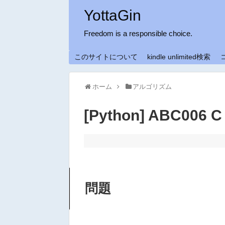
YottaGin
Freedom is a responsible choice.
このサイトについて
kindle unlimited検索
ホーム
アルゴリズム
[Python] ABC006 C
問題