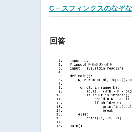
C – スフィンクスのなぞ
回答
import
 sys
# input処理を高速化する
input = sys.stdin.readline
def
main
()
:
    N, M = 
map
(
int, 
input
()
.
sp
for
 old 
in
range
(
N
)
:
        adult = 
(
4
*N - M - old
if
 adult.
is_integer
()
            child = N - adult 
if
 child
>
= 
0
:
print
(
int
(
adul
break
else
:
print
(
-1
, 
-1
, 
-1
)
main
()