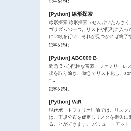
記事を読む
[Python] 線形探索
線形探索 線形探索（せんけいたんさく、英:line
ゴリズムの一つ。リストや配列に入っ
に比較を行い、それが見つかれば終了する。
記事を読む
[Python] ABC009 B
問題 B - 心配性な富豪、ファミリーレス
複を取り除き、list() でリスト化し、sorted()
=...
記事を読む
[Python] VaR
現代ポートフォリオ理論では、リスク
は、正規分布を仮定しリスクを損失に
ることができます。 バリュー・アット・