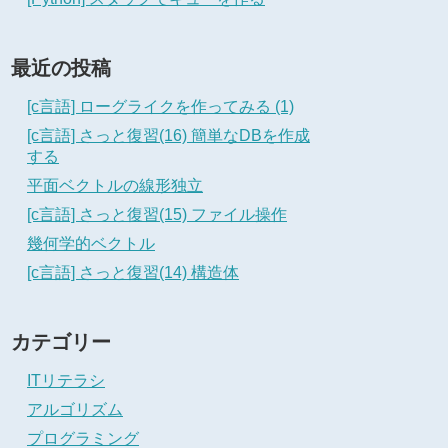
最近の投稿
[c言語] ローグライクを作ってみる (1)
[c言語] さっと復習(16) 簡単なDBを作成
する
平面ベクトルの線形独立
[c言語] さっと復習(15) ファイル操作
幾何学的ベクトル
[c言語] さっと復習(14) 構造体
カテゴリー
ITリテラシ
アルゴリズム
プログラミング