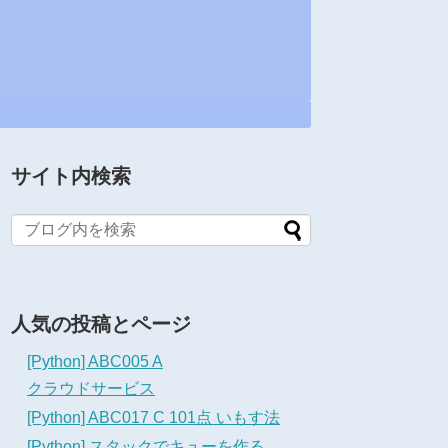
サイト内検索
人気の投稿とページ
[Python] ABC005 A
クラウドサービス
[Python] ABC017 C 101点 いもす法
[Python] スタックでキューを作る