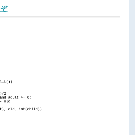
なぞ
lit
())
)
/
2
and
 adult 
>
= 
0
:
- old
t
)
, old, 
int
(
child
))