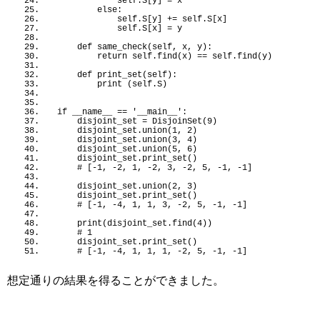
            self.S
[
y
]
 = x
else
:
            self.S
[
y
]
 += self.S
[
x
]
            self.S
[
x
]
 = y
def
same_check
(
self, x, y
)
:
return
 self.
find
(
x
)
 == self.
find
(
y
)
def
print_set
(
self
)
:
print
(
self.S
)
if
__name__
 == 
'__main__'
:
    disjoint_set = 
DisjoinSet
(
9
)
    disjoint_set.
union
(
1
, 
2
)
    disjoint_set.
union
(
3
, 
4
)
    disjoint_set.
union
(
5
, 
6
)
    disjoint_set.
print_set
()
 # [-1, -2, 1, -2, 3, -2, 5, -1, -1]
    disjoint_set.
union
(
2
, 
3
)
    disjoint_set.
print_set
()
 # [-1, -4, 1, 1, 3, -2, 5, -1, -1]
print
(
disjoint_set.
find
(
4
))
 # 1
    disjoint_set.
print_set
()
 # [-1, -4, 1, 1, 1, -2, 5, -1, -1]
想定通りの結果を得ることができました。