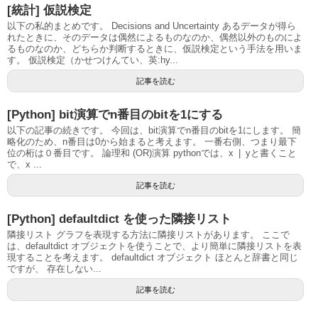
[統計] 仮説検定
以下の私的まとめです。 Decisions and Uncertainty あるデータが得ら
れたときに、そのデータは偶然によるものなのか、偶然以外のものによ
るものなのか、どちらか判断するときに、仮説検定という手法を用いま
す。 仮説検定（かせつけんてい、英:hy...
記事を読む
[Python] bit演算でn番目のbitを1にする
以下の記事の続きです。 今回は、bit演算でn番目のbitを1にします。 簡
略化のため、n番目は0から始まると考えます。 一番右側、つまり最下
位の桁は０番目です。 論理和 (OR)演算 pythonでは、x | yと書くこと
で、x ...
記事を読む
[Python] defaultdict を使った隣接リスト
隣接リスト グラフを表現する方法に隣接リストがあります。 ここで
は、defaultdict オブジェクトを使うことで、より簡単に隣接リストを表
現することを考えます。 defaultdict オブジェクト ほとんと辞書と同じ
ですが、 存在しない...
記事を読む