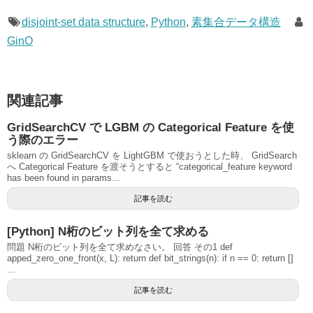
disjoint-set data structure
,
Python
,
素集合データ構造
GinO
関連記事
GridSearchCV で LGBM の Categorical Feature を使
う際のエラー
sklearn の GridSearchCV を LightGBM で使おうとした時、 GridSearch
へ Categorical Feature を渡そうとすると “categorical_feature keyword
has been found in params...
記事を読む
[Python] N桁のビット列を全て求める
問題 N桁のビット列を全て求めなさい。 回答 その1 def
apped_zero_one_front(x, L): return def bit_strings(n): if n == 0: return []
...
記事を読む