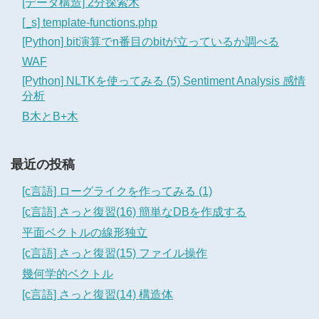
[データ構造] 2分探索木
[_s] template-functions.php
[Python] bit演算でn番目のbitが立っているか調べる
WAF
[Python] NLTKを使ってみる (5) Sentiment Analysis 感情
分析
B木とB+木
最近の投稿
[c言語] ローグライクを作ってみる (1)
[c言語] さっと復習(16) 簡単なDBを作成する
平面ベクトルの線形独立
[c言語] さっと復習(15) ファイル操作
幾何学的ベクトル
[c言語] さっと復習(14) 構造体