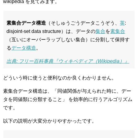
wikipedia を見てみます。
素集合データ構造
（そしゅうごうデータこうぞう、
英
:
disjoint-set data structure）は、データの
集合
を
素集合
（互いにオーバーラップしない集合）に分割して保持す
る
データ構造
。
出典: フリー百科事典『ウィキペディア（Wikipedia）』
どういう時に使うと便利なのか良くわかりません。
素集合データ構造は、「同値関係が与えられた時に、デー
タを同値類に分類すること」 を効率的に行うアルゴリズム
です。
以下の説明が大変分かりやすかったです。