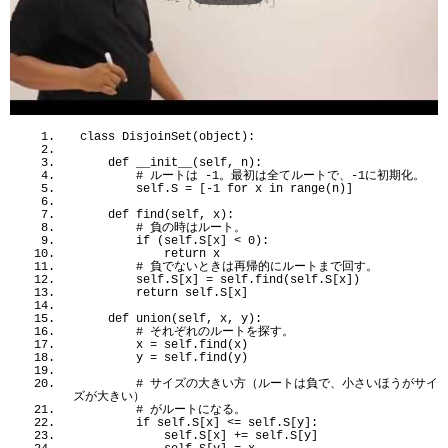
class
DisjoinSet
(
object
)
:
def
__init__
(
self, n
)
:
 # ルートは -1。最初は全てルートで、-1に初期化。
        self.S = 
[
-1
for
 x 
in
range
(
n
)]
def
find
(
self, x
)
:
 # 負の時はルート。
if
(
self.S
[
x
]
<
0
)
:
return
 x
 # 負でないときは再帰的にルートまで回す。
        self.S
[
x
]
 = self.
find
(
self.S
[
x
])
return
 self.S
[
x
]
def
union
(
self, x, y
)
:
 # それぞれのルートを探す。
        x = self.
find
(
x
)
        y = self.
find
(
y
)
 # サイズの大きい方（ルートは負で、小さいほうがサイ
ズが大きい）
 # がルートになる。
if
 self.S
[
x
]
<
= self.S
[
y
]
:
            self.S
[
x
]
 += self.S
[
y
]