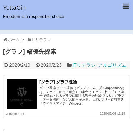
YottaGin
Freedom is a responsible choice.
ホーム
ITリテラシ
[グラフ] 幅優先探索
2020/2/10
2020/2/23
ITリテラシ
,
アルゴリズム
[グラフ] グラフ理論
グラフ理論 グラフ理論（グラフりろん、英:Graph theory）
は、ノード（節点・頂点）の集合とエッジ（枝・辺）の集
合で構成されるグラフに関する数学の理論である。グラフ
（データ構造）などの応用がある。 出典: フリー百科事典
『ウィキペディア（Wikipedi...
2020-02-09 11:15
yottagin.com