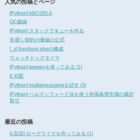
人気の投稿とページ
[Python] ABC005 A
OC曲線
[Python] スタックでキューを作る
先渡し契約の価値の公式
[_s] functions.phpの構成
ウォッチドッグタイマ
[Python] tweepyを使ってみる (1)
E-R図
[Python] multiprocessingを試す (3)
[Python] ベルマンフォード法を使う外国為替市場の裁定
取引
最近の投稿
[c言語] ローグライクを作ってみる (1)