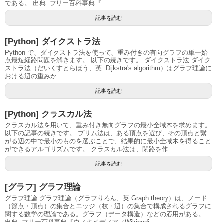
である。 出典: フリー百科事典『...
記事を読む
[Python] ダイクストラ法
Python で、ダイクストラ法を使って、重み付きの有向グラフの単一始
点最短経路問題を解きます。 以下の続きです。 ダイクストラ法 ダイク
ストラ法（だいくすとらほう、英: Dijkstra's algorithm）はグラフ理論に
おける辺の重みが...
記事を読む
[Python] クラスカル法
クラスカル法を用いて、重み付き無向グラフの最小全域木を求めます。
以下の記事の続きです。 プリム法は、ある頂点を選び、その頂点と繋
がる辺の中で最小のものを選ぶことで、結果的に最小全域木を得ること
ができるアルゴリズムです。 クラスカル法は、閉路を作...
記事を読む
[グラフ] グラフ理論
グラフ理論 グラフ理論（グラフりろん、英:Graph theory）は、ノード
（節点・頂点）の集合とエッジ（枝・辺）の集合で構成されるグラフに
関する数学の理論である。グラフ（データ構造）などの応用がある。
出典: フリー百科事典『ウィキペディア（Wikipedi...