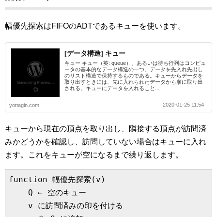
幅優先探索はFIFOのADTであるキューを使います。
[データ構造] キュー
キュー キュー（英: queue）、あるいは待ち行列はコンピュ
ータの基本的なデータ構造の一つ。データを先入れ先出し
のリスト構造で保持するものである。キューからデータを
取り出すときには、先に入れられたデータから順に取り出
される。キューにデータを入れること...
2020-01-25 11:54
yottagin.com
キューから現在の頂点を取り出し、隣接する頂点が訪問済
みかどうかを確認し、訪問していない場合はキューに入れ
ます。これをキューが空になるまで繰り返します。
function 幅優先探索(v)

    Q ← 空のキュー

    v に訪問済みの印を付ける
