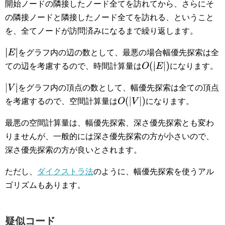
開始ノードの隣接したノード全てを訪れてから、さらにそ
の隣接ノードと隣接したノード全てを訪れる、ということ
を、全てノードが訪問済みになるまで繰り返します。
|
E
|
をグラフ内の辺の数として、最悪の場合幅優先探索は全
O
(
|
E
|
)
ての辺を考慮するので、時間計算量は
になります。
|
V
|
をグラフ内の頂点の数として、幅優先探索は全ての頂点
O
(
|
V
|
)
を考慮するので、空間計算量は
になります。
最悪の空間計算量は、幅優先探索、深さ優先探索とも変わ
りませんが、一般的には深さ優先探索の方が小さいので、
深さ優先探索の方が良いとされます。
ただし、
ダイクストラ法
のように、幅優先探索を使うアル
ゴリズムもあります。
疑似コード