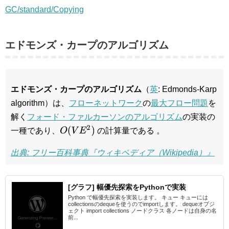
GC/standard/Copying
エドモンズ・カープのアルゴリズム
エドモンズ・カープのアルゴリズム
（
英
: Edmonds-Karp
algorithm）は、
フローネットワーク
の
最大フロー問題
を
解く
フォード・ファルカーソンのアルゴリズム
の実装の
O
(
V
E
2
)
一種であり、
の計算量である 。
出典: フリー百科事典『ウィキペディア（Wikipedia）』
[グラフ] 幅優先探索をPythonで実装
Python で幅優先探索を実装します。 キュー キューには
collectionsのdequeを使うのでimportします。 dequeオブジ
ェクト import collections ノードクラス 各ノードは自身の名
前...