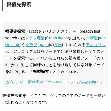
幅優先探索
幅優先探索
（はばゆうせんたんさく、
英
: breadth first
search）は
グラフ理論
(
Graph theory
)において
木構造
(
tree
structure
)や
グラフ
(
graph
)の
探索
に用いられる
アルゴリズ
ム
。アルゴリズムは根ノードで始まり隣接した全てのノ
ードを探索する。それからこれらの最も近いノードのそ
れぞれに対して同様のことを繰り返して探索対象ノード
をみつける。「
横型探索
」とも言われる。
出典: フリー百科事典『ウィキペディア（Wikipedia）』
幅優先探索を行うことで、グラフの全てのノードを一度だ
け訪れることができます。