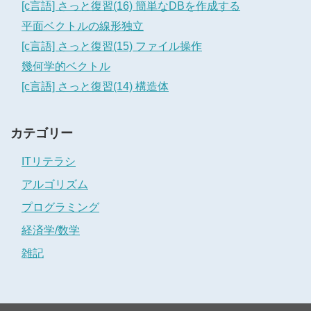
[c言語] さっと復習(16) 簡単なDBを作成する
平面ベクトルの線形独立
[c言語] さっと復習(15) ファイル操作
幾何学的ベクトル
[c言語] さっと復習(14) 構造体
カテゴリー
ITリテラシ
アルゴリズム
プログラミング
経済学/数学
雑記