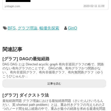
2020-02-11 11:09
yottagin.com
BFS
,
グラフ理論
,
幅優先探索
GinO
関連記事
[グラフ] DAGの最短経路
DAG DAG とは Directed acyclic graph 有向非巡回グラフの略で、閉路
のない有向グラフのことです。 DAGの例。有向グラフかつ閉路がな
い。 有向非巡回グラフ、有向非循環グラフ、有向無閉路グラフ（ゆう
こうひじゅんか...
記事を読む
[グラフ] ダイクストラ法
最短経路問題 グラフ理論における最短経路問題（さいたんけいろもん
だい、英:shortest path problem）とは、重み付きグラフの与えられた2
つのノード間を結ぶ経路の中で、重みが最小の経路を求める最適化問題