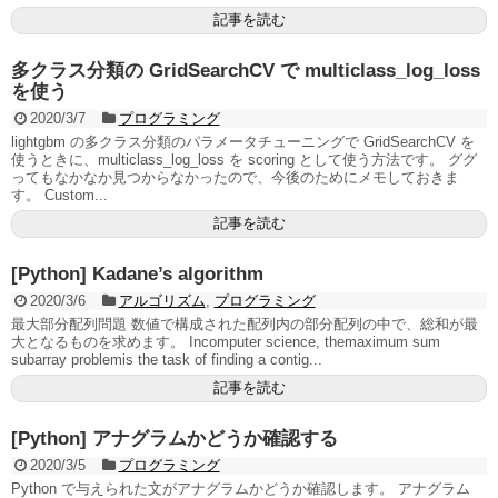
記事を読む
多クラス分類の GridSearchCV で multiclass_log_loss
を使う
2020/3/7
プログラミング
lightgbm の多クラス分類のパラメータチューニングで GridSearchCV を
使うときに、multiclass_log_loss を scoring として使う方法です。 ググ
ってもなかなか見つからなかったので、今後のためにメモしておきま
す。 Custom...
記事を読む
[Python] Kadane’s algorithm
2020/3/6
アルゴリズム
,
プログラミング
最大部分配列問題 数値で構成された配列内の部分配列の中で、総和が最
大となるものを求めます。 Incomputer science, themaximum sum
subarray problemis the task of finding a contig...
記事を読む
[Python] アナグラムかどうか確認する
2020/3/5
プログラミング
Python で与えられた文がアナグラムかどうか確認します。 アナグラム