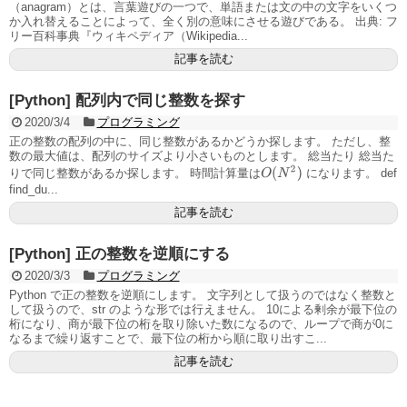
（anagram）とは、言葉遊びの一つで、単語または文の中の文字をいくつ
か入れ替えることによって、全く別の意味にさせる遊びである。 出典: フ
リー百科事典『ウィキペディア（Wikipedia...
記事を読む
[Python] 配列内で同じ整数を探す
2020/3/4
プログラミング
正の整数の配列の中に、同じ整数があるかどうか探します。 ただし、整
数の最大値は、配列のサイズより小さいものとします。 総当たり 総当た
O
(
N
2
)
りで同じ整数があるか探します。 時間計算量は
になります。 def
find_du...
記事を読む
[Python] 正の整数を逆順にする
2020/3/3
プログラミング
Python で正の整数を逆順にします。 文字列として扱うのではなく整数と
して扱うので、str のような形では行えません。 10による剰余が最下位の
桁になり、商が最下位の桁を取り除いた数になるので、ループで商が0に
なるまで繰り返すことで、最下位の桁から順に取り出すこ...
記事を読む