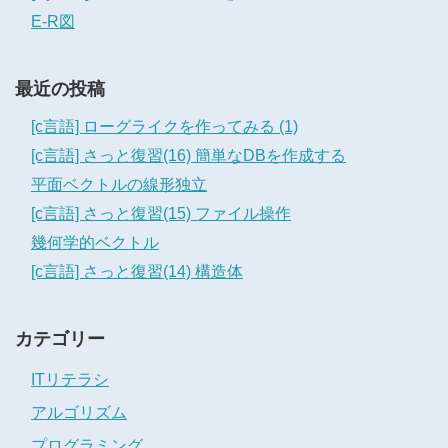
E-R図
最近の投稿
[c言語] ローグライクを作ってみる (1)
[c言語] さっと復習(16) 簡単なDBを作成する
平面ベクトルの線形独立
[c言語] さっと復習(15) ファイル操作
幾何学的ベクトル
[c言語] さっと復習(14) 構造体
カテゴリー
ITリテラシ
アルゴリズム
プログラミング