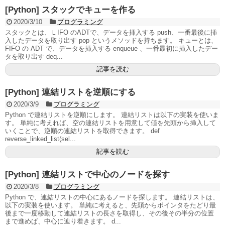
[Python] スタックでキューを作る
2020/3/10
プログラミング
スタックとは、ＬIFO のADTで、データを挿入する push、一番最後に挿
入したデータを取り出す pop というメソッドを持ちます。 キューとは、
FIFO の ADT で、データを挿入する enqueue 、一番最初に挿入したデー
タを取り出す deq...
記事を読む
[Python] 連結リストを逆順にする
2020/3/9
プログラミング
Python で連結リストを逆順にします。 連結リストは以下の実装を使いま
す。 単純に考えれば、空の連結リストを用意して値を先頭から挿入して
いくことで、逆順の連結リストを取得できます。 def
reverse_linked_list(sel...
記事を読む
[Python] 連結リストで中心のノードを探す
2020/3/8
プログラミング
Python で、連結リストの中心にあるノードを探します。 連結リストは、
以下の実装を使います。 単純に考えると、先頭からポインタをたどり最
後まで一度移動して連結リストの長さを取得し、その後その半分の位置
まで進めば、中心に辿り着きます。 d...