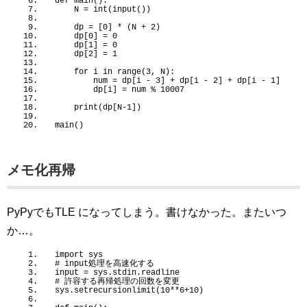
def
main
()
:
    N = 
int
(
input
())
    dp = 
[
0
]
 * 
(
N + 
2
)
    dp
[
0
]
 = 
0
    dp
[
1
]
 = 
0
    dp
[
2
]
 = 
1
for
 i 
in
range
(
3
, N
)
:
        num = dp
[
i - 
3
]
 + dp
[
i - 
2
]
 + dp
[
i - 
1
]
        dp
[
i
]
 = num % 
10007
print
(
dp
[
N-
1
])
main
()
メモ化再帰
PyPyでもTLE になってしまう。書けなかった。またいつ
か…。
import
 sys
# input処理を高速化する
input = sys.stdin.readline
# 許容する再帰処理の回数を変更
sys.
setrecursionlimit
(
10
**
6
+
10
)