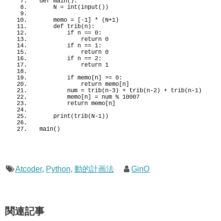
def
main
()
:
    N = 
int
(
input
())
    memo = 
[
-1
]
 * 
(
N+
1
)
def
trib
(
n
)
:
if
 n == 
0
:
return
0
if
 n == 
1
:
return
0
if
 n == 
2
:
return
1
if
 memo
[
n
]
>
= 
0
:
return
 memo
[
n
]
        num = 
trib
(
n-
3
)
 + 
trib
(
n-
2
)
 + 
trib
(
n-
1
)
        memo
[
n
]
 = num % 
10007
return
 memo
[
n
]
print
(
trib
(
N-
1
))
main
()
Atcoder
,
Python
,
動的計画法
GinO
関連記事