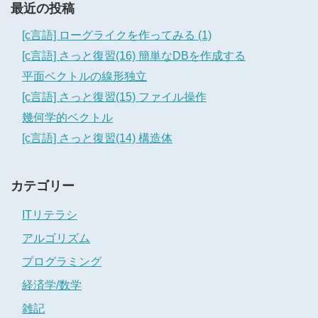
最近の投稿
[c言語] ローグライクを作ってみる (1)
[c言語] さっと復習(16) 簡単なDBを作成する
平面ベクトルの線形独立
[c言語] さっと復習(15) ファイル操作
幾何学的ベクトル
[c言語] さっと復習(14) 構造体
カテゴリー
ITリテラシ
アルゴリズム
プログラミング
経済学/数学
雑記