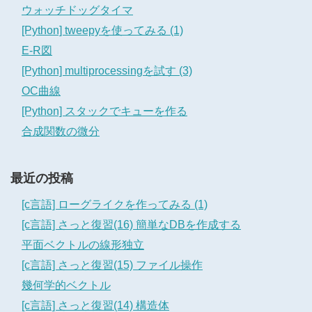
ウォッチドッグタイマ
[Python] tweepyを使ってみる (1)
E-R図
[Python] multiprocessingを試す (3)
OC曲線
[Python] スタックでキューを作る
合成関数の微分
最近の投稿
[c言語] ローグライクを作ってみる (1)
[c言語] さっと復習(16) 簡単なDBを作成する
平面ベクトルの線形独立
[c言語] さっと復習(15) ファイル操作
幾何学的ベクトル
[c言語] さっと復習(14) 構造体