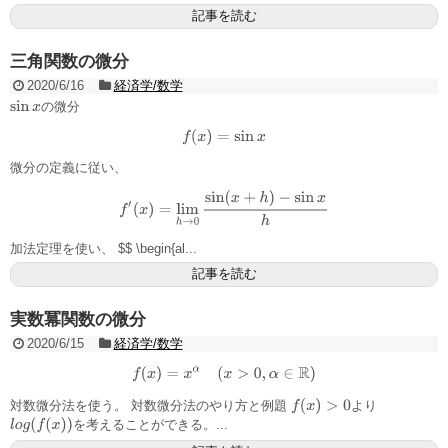
記事を読む
三角関数の微分
2020/6/16
経済学/数学
の微分
sin
x
f
(
x
)
=
sin
x
微分の定義に従い、
f
′
(
x
)
=
lim
h
→
0
sin
(
x
+
h
)
−
sin
x
h
加法定理を使い、 $$ \begin{al...
記事を読む
実数冪関数の微分
2020/6/15
経済学/数学
f
(
x
)
=
x
α
(
x
>
0
,
α
∈
R
)
f
(
x
)
>
0
対数微分法を使う。 対数微分法のやり方と例題
より
l
o
g
(
f
(
x
)
)
を考えることができる。...