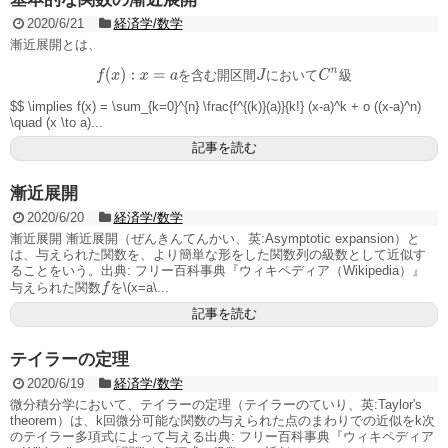
2020/6/21
経済学/数学
漸近展開とは、
を
含
む
開
区
間
に
お
い
て
級
f
(
x
)
:
x
=
a
を
含
む
開
区
間
J
に
お
い
て
C
n
級
$$ \implies f(x) = \sum_{k=0}^{n} \frac{f^{(k)}(a)}{k!} (x-a)^k + o ((x-a)^n)
\quad (x \to a)...
記事を読む
漸近展開
2020/6/20
経済学/数学
漸近展開 漸近展開（ぜんきんてんかい、英:Asymptotic expansion）と
は、与えられた関数を、より簡単な形をした関数列の級数として近似す
ることをいう。出典: フリー百科事典『ウィキペディア（Wikipedia）』
f
与えられた関数
を\(x=a\...
記事を読む
テイラーの定理
2020/6/19
経済学/数学
微分積分学において、テイラーの定理（テイラーのていり、英:Taylor's
theorem）は、k回微分可能な関数の与えられた点のまわりでの近似をk次
のテイラー多項式によって与える出典: フリー百科事典『ウィキペディア