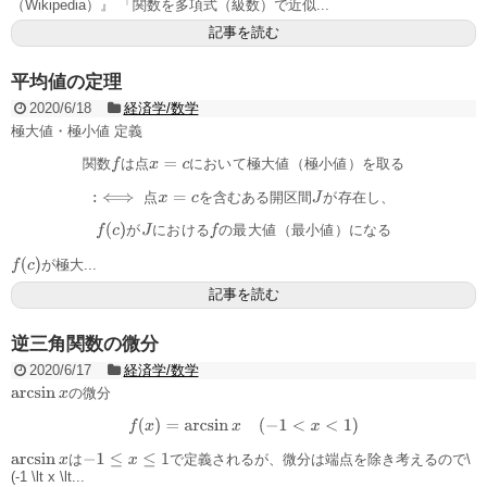
（Wikipedia）』 「関数を多項式（級数）で近似...
記事を読む
平均値の定理
2020/6/18
経済学/数学
極大値・極小値 定義
関
数
は
点
に
お
い
て
極
大
値
（
極
小
値
）
を
取
る
関
数
f
は
点
x
=
c
に
お
い
て
極
大
値
（
極
小
値
）
を
取
る
点
を
含
む
あ
る
開
区
間
が
存
在
し
、
:
⟺
点
x
=
c
を
含
む
あ
る
開
区
間
J
が
存
在
し
、
が
に
お
け
る
の
最
大
値
（
最
小
値
）
に
な
る
f
(
c
)
が
J
に
お
け
る
f
の
最
大
値
（
最
小
値
）
に
な
る
f
(
c
)
が極大...
記事を読む
逆三角関数の微分
2020/6/17
経済学/数学
の微分
arcsin
x
f
(
x
)
=
arcsin
x
(
−
1
<
x
<
1
)
は
で定義されるが、微分は端点を除き考えるので\
arcsin
x
−
1
≤
x
≤
1
(-1 \lt x \lt...