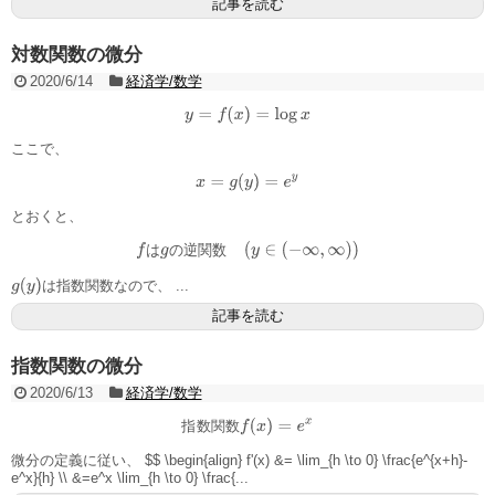
記事を読む
対数関数の微分
2020/6/14
経済学/数学
y
=
f
(
x
)
=
log
x
ここで、
x
=
g
(
y
)
=
e
y
とおくと、
は
の
逆
関
数
f
は
g
の
逆
関
数
(
y
∈
(
−
∞
,
∞
)
)
g
(
y
)
は指数関数なので、 ...
記事を読む
指数関数の微分
2020/6/13
経済学/数学
指
数
関
数
指
数
関
数
f
(
x
)
=
e
x
微分の定義に従い、 $$ \begin{align} f'(x) &= \lim_{h \to 0} \frac{e^{x+h}-
e^x}{h} \\ &=e^x \lim_{h \to 0} \frac{...