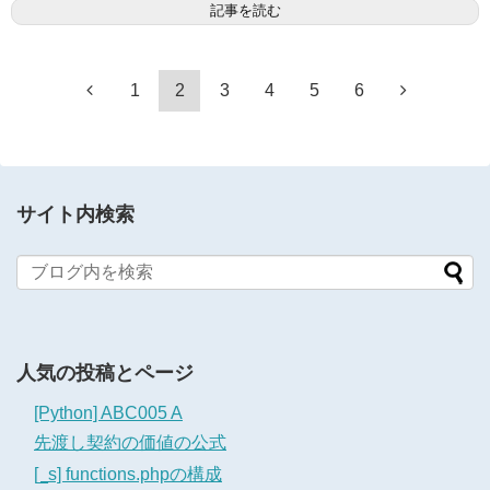
記事を読む
1
2
3
4
5
6
サイト内検索
人気の投稿とページ
[Python] ABC005 A
先渡し契約の価値の公式
[_s] functions.phpの構成