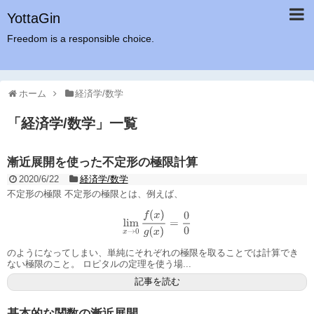
YottaGin
Freedom is a responsible choice.
ホーム
経済学/数学
「
経済学/数学
」
一覧
漸近展開を使った不定形の極限計算
2020/6/22
経済学/数学
不定形の極限 不定形の極限とは、例えば、
lim
x
→
0
f
(
x
)
g
(
x
)
=
0
0
のようになってしまい、単純にそれぞれの極限を取ることでは計算でき
ない極限のこと。 ロピタルの定理を使う場...
記事を読む
基本的な関数の漸近展開