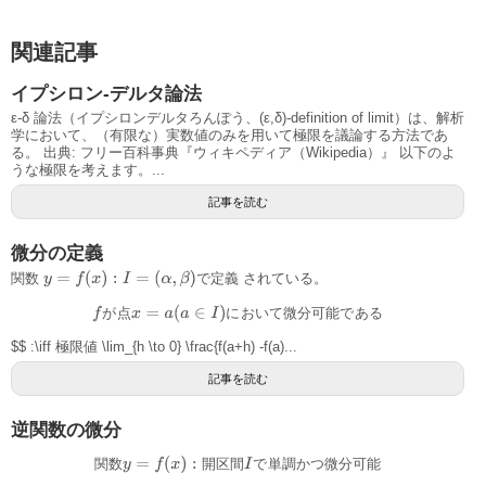
関連記事
イプシロン-デルタ論法
ε-δ 論法（イプシロンデルタろんぽう、(ε,δ)-definition of limit）は、解析
学において、（有限な）実数値のみを用いて極限を議論する方法であ
る。 出典: フリー百科事典『ウィキペディア（Wikipedia）』 以下のよ
うな極限を考えます。...
記事を読む
微分の定義
y
=
f
(
x
)
:
I
=
(
α
,
β
)
関数
で定義 されている。
が
点
に
お
い
て
微
分
可
能
で
あ
る
f
が
点
x
=
a
(
a
∈
I
)
に
お
い
て
微
分
可
能
で
あ
る
$$ :\iff 極限値 \lim_{h \to 0} \frac{f(a+h) -f(a)...
記事を読む
逆関数の微分
関
数
開
区
間
で
単
調
か
つ
微
分
可
能
関
数
y
=
f
(
x
)
:
開
区
間
I
で
単
調
か
つ
微
分
可
能