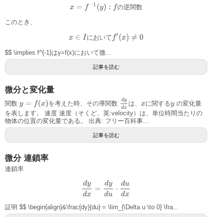
x
=
f
−
1
(
y
)
:
f
の
逆
関
数
の
逆
関
数
このとき、
x
∈
I
に
お
い
て
f
′
(
x
)
≠
0
に
お
い
て
$$ \implies f^{-1}はy=f(x)において微...
記事を読む
微分と変化量
d
y
d
x
y
=
f
(
x
)
関数
を考えた時、その導関数
は、
に関する
の変化量
x
y
を表します。 速度 速度（そくど、英:velocity）は、単位時間当たりの
物体の位置の変化量である。 出典: フリー百科事...
記事を読む
微分 連鎖率
連鎖率
d
y
d
x
=
d
y
d
u
⋅
d
u
d
x
証明 $$ \begin{align}&\frac{dy}{du} = \lim_{\Delta u \to 0} \fra...