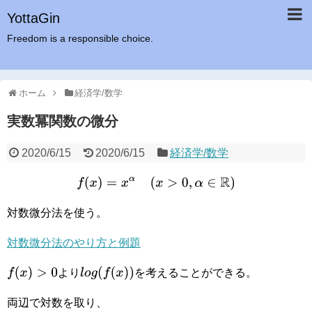
YottaGin
Freedom is a responsible choice.
ホーム
経済学/数学
実数冪関数の微分
2020/6/15
2020/6/15
経済学/数学
f
(
x
)
=
x
α
(
x
>
0
,
α
∈
R
)
対数微分法を使う。
対数微分法のやり方と例題
f
(
x
)
>
0
l
o
g
(
f
(
x
)
)
より
を考えることができる。
両辺で対数を取り、