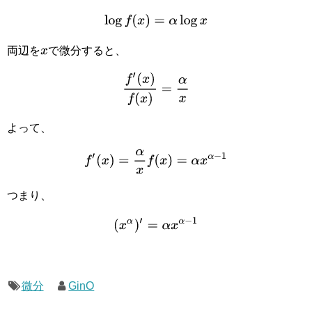
log
f
(
x
)
=
α
log
x
両辺を
で微分すると、
x
f
′
(
x
)
f
(
x
)
=
α
x
よって、
f
′
(
x
)
=
α
x
f
(
x
)
=
α
x
α
−
1
つまり、
(
x
α
)
′
=
α
x
α
−
1
微分
GinO