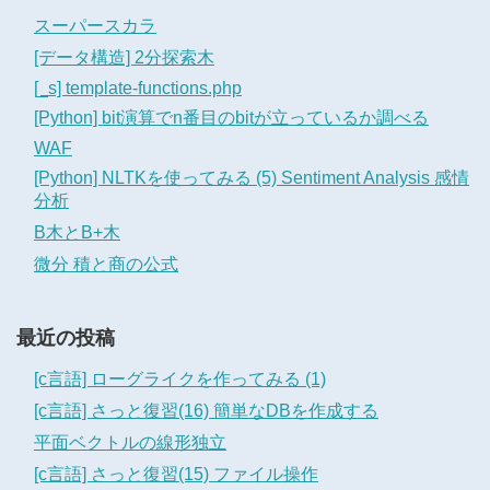
スーパースカラ
[データ構造] 2分探索木
[_s] template-functions.php
[Python] bit演算でn番目のbitが立っているか調べる
WAF
[Python] NLTKを使ってみる (5) Sentiment Analysis 感情
分析
B木とB+木
微分 積と商の公式
最近の投稿
[c言語] ローグライクを作ってみる (1)
[c言語] さっと復習(16) 簡単なDBを作成する
平面ベクトルの線形独立
[c言語] さっと復習(15) ファイル操作