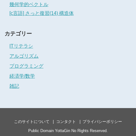
幾何学的ベクトル
[c言語] さっと復習(14) 構造体
カテゴリー
ITリテラシ
アルゴリズム
プログラミング
経済学/数学
雑記
このサイトについて
コンタクト
プライバシーポリシー
Public Domain
YottaGin
No Rights Reserved.