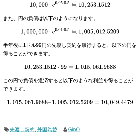
10
,
000
⋅
e
0.05
⋅
0.5
≒
10
,
253.1512
また、円の負債は以下のようになります。
1
,
000
,
000
⋅
e
0.01
⋅
0.5
≒
1
,
005
,
012.5209
半年後に1ドル99円の先渡し契約を履行すると、以下の円を
得ることができます。
10
,
253.1512
⋅
99
=
1
,
015
,
061.9688
この円で負債を返済すると以下のような利益を得ることが
できます。
1
,
015
,
061.9688
–
1
,
005
,
012.5209
=
10
,
049.4479
先渡し契約
,
外国為替
GinO