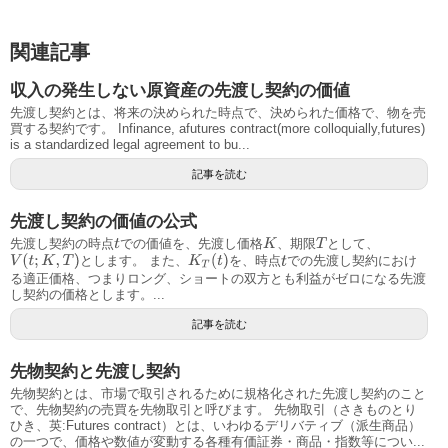
関連記事
収入の発生しない原資産の先渡し契約の価値
先渡し契約とは、将来の決められた時点で、決められた価格で、物を売
買する契約です。 Infinance, afutures contract(more colloquially,futures)
is a standardized legal agreement to bu...
記事を読む
先渡し契約の価値の公式
先渡し契約の時点
での価値を、先渡し価格
、期限
として、
K
T
t
V
(
t
;
K
,
T
)
K
T
(
t
)
とします。 また、
を、時点
での先渡し契約におけ
t
る適正価格、つまりロング、ショートの双方とも利益がゼロになる先渡
し契約の価格とします。...
記事を読む
先物契約と先渡し契約
先物契約とは、市場で取引されるために規格化された先渡し契約のこと
で、先物契約の売買を先物取引と呼びます。 先物取引（さきものとり
ひき、英:Futures contract）とは、いわゆるデリバティブ（派生商品）
の一つで、価格や数値が変動する各種有価証券・商品・指数等につい...