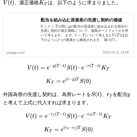
V
(
t
)
K
T
、適正価格
は、以下のように求まりました。
配当を組み込む原資産の先渡し契約の価値
0
≤
t
≤
T
の間に
の配当が原資産に組み込まれる場合の
y
先渡し契約の適正価格について、複製ポートフォリオを用
V
(
T
)
t
=
T
いて考えます。 まず、
について考えると
は以
下のように2つの要素から構成されます。 $$ V(T)...
2020-04-21 13:58
yottagin.com
V
(
t
)
=
e
−
y
(
T
−
t
)
S
(
t
)
–
e
−
r
(
T
−
t
)
K
T
K
T
=
e
(
r
−
y
)
T
S
(
0
)
S
(
t
)
外国為替の先渡し契約は、為替レートを
、
を配当
r
f
y
と考えて上式に代入すれば求まります。
V
(
t
)
=
e
−
r
f
(
T
−
t
)
S
(
t
)
–
e
−
r
d
(
T
−
t
)
K
T
K
T
=
e
(
r
d
−
r
f
)
T
S
(
0
)