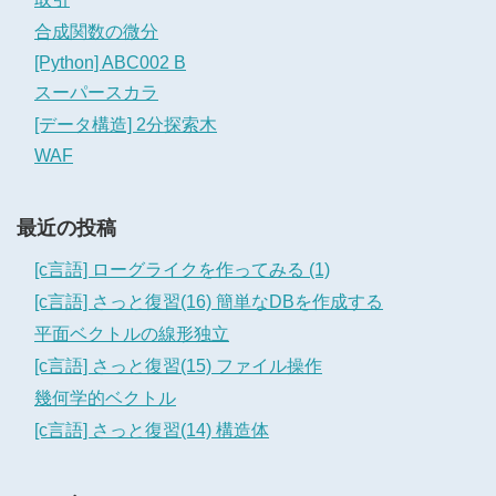
合成関数の微分
[Python] ABC002 B
スーパースカラ
[データ構造] 2分探索木
WAF
最近の投稿
[c言語] ローグライクを作ってみる (1)
[c言語] さっと復習(16) 簡単なDBを作成する
平面ベクトルの線形独立
[c言語] さっと復習(15) ファイル操作
幾何学的ベクトル
[c言語] さっと復習(14) 構造体