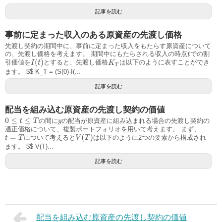
記事を読む
事前に定まった収入のある原資産の先渡し価格
先渡し契約の期間中に、事前に定まった収入をもたらす原資産について
の、先渡し価格を考えます。 期間中にもたらされる収入の時点
での割
t
I
(
t
)
引価値を
とすると、先渡し価格
は以下のように表すことができ
K
T
ます。 $$ K_T = (S(0)-I(...
記事を読む
配当を組み込む原資産の先渡し契約の価値
の間に
の配当が原資産に組み込まれる場合の先渡し契約の
0
≤
t
≤
T
y
適正価格について、複製ポートフォリオを用いて考えます。 まず、
V
(
T
)
について考えると
は以下のように2つの要素から構成され
t
=
T
ます。 $$ V(T)...
記事を読む
配当を組み込む原資産の先渡し契約の価値