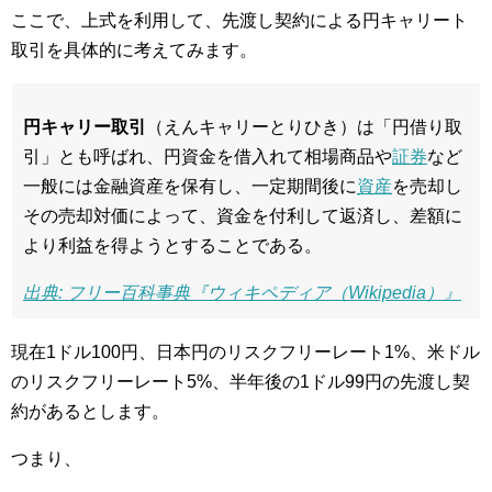
ここで、上式を利用して、先渡し契約による円キャリート
取引を具体的に考えてみます。
円キャリー取引
（えんキャリーとりひき）は「円借り取
引」とも呼ばれ、円資金を借入れて相場商品や
証券
など
一般には金融資産を保有し、一定期間後に
資産
を売却し
その売却対価によって、資金を付利して返済し、差額に
より利益を得ようとすることである。
出典: フリー百科事典『ウィキペディア（Wikipedia）』
現在1ドル100円、日本円のリスクフリーレート1%、米ドル
のリスクフリーレート5%、半年後の1ドル99円の先渡し契
約があるとします。
つまり、