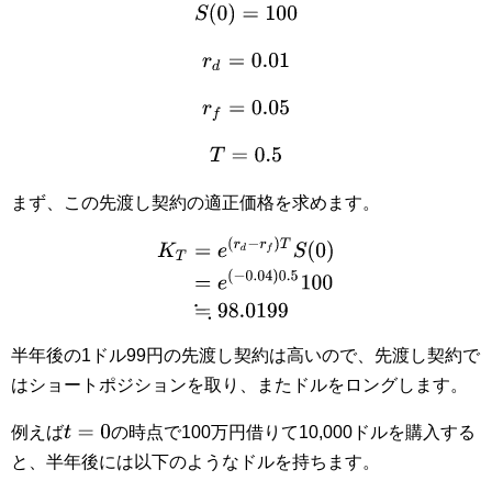
S
(
0
)
=
100
r
d
=
0.01
r
f
=
0.05
T
=
0.5
まず、この先渡し契約の適正価格を求めます。
K
T
=
e
(
r
d
−
r
f
)
T
S
(
0
)
=
e
(
−
0.04
)
0.5
100
≒
98.019
半年後の1ドル99円の先渡し契約は高いので、先渡し契約で
はショートポジションを取り、またドルをロングします。
t
=
0
例えば
の時点で100万円借りて10,000ドルを購入する
と、半年後には以下のようなドルを持ちます。