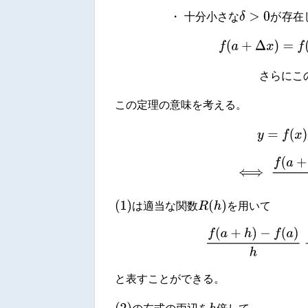
・
十
分
小
さ
な
δ
>
0
が
存
・
十
分
小
さ
な
が
存
在
f
(
a
+
Δ
x
)
=
f
さ
ら
に
さ
ら
に
こ
この定理の意味を考える。
y
=
f
(
x
)
(1)
⟺
f
(
1
)
R
(
h
)
は適当な関数
を用いて
(2)
f
(
a
+
h
)
−
f
(
a
)
と表すことができる。
(
2
)