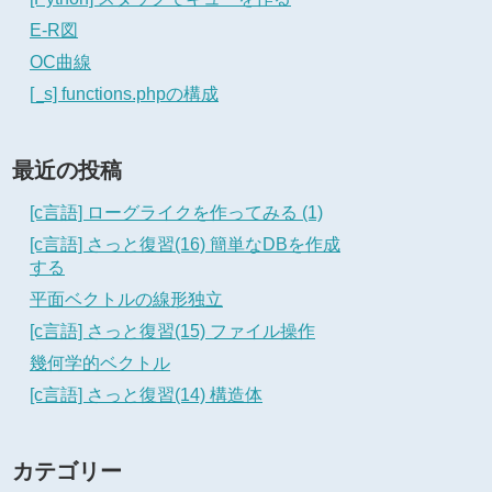
E-R図
OC曲線
[_s] functions.phpの構成
最近の投稿
[c言語] ローグライクを作ってみる (1)
[c言語] さっと復習(16) 簡単なDBを作成
する
平面ベクトルの線形独立
[c言語] さっと復習(15) ファイル操作
幾何学的ベクトル
[c言語] さっと復習(14) 構造体
カテゴリー