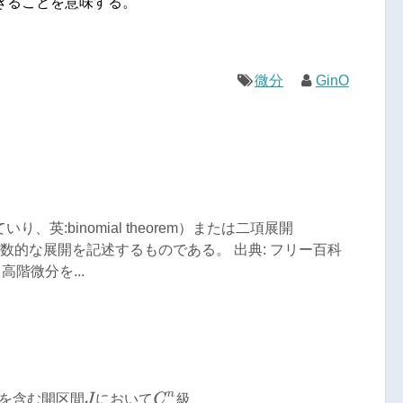
きることを意味する。
微分
GinO
英:binomial theorem）または二項展開
項式の冪の代数的な展開を記述するものである。 出典: フリー百科
高階微分を...
含
む
開
区
間
J
に
お
い
て
C
n
級
を
含
む
開
区
間
に
お
い
て
級