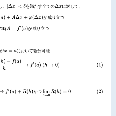
在
し
、
|
Δ
x
|
<
δ
を
満
た
す
全
て
の
Δ
x
に
対
し
て
、
し
、
を
満
た
す
全
て
の
に
対
し
て
、
(
a
)
+
A
Δ
x
+
φ
(
Δ
x
)
が
成
り
立
つ
が
成
り
立
つ
こ
の
時
A
=
f
′
(
a
)
が
成
り
立
つ
の
時
が
成
り
立
つ
が
x
=
a
に
お
い
て
微
分
可
能
が
に
お
い
て
微
分
可
能
(
a
+
h
)
−
f
(
a
)
h
→
f
′
(
a
)
(
h
→
0
)
h
→
f
′
(
a
)
+
R
(
h
)
か
つ
lim
h
→
0
R
(
h
)
=
0
か
つ