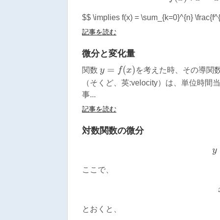
$$ \implies f(x) = \sum_{k=0}^{n} \frac{f^{(
記事を読む
微分と変化量
y
=
f
(
x
)
関数
を考えた時、その導関
（そくど、英:velocity）は、単位
事...
記事を読む
対数関数の微分
ここで、
とおくと、