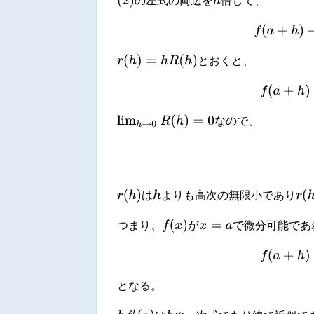
h
の左式の両辺を
倍して、
f
(
a
r
(
h
)
=
h
R
(
h
)
とおくと、
f
(
lim
h
→
0
R
(
h
)
=
0
なので、
r
(
h
)
r
(
h
)
h
は
よりも高次の無限小であり
f
(
x
)
つまり、
が
で微分可能であ
x
=
a
f
(
a
となる。