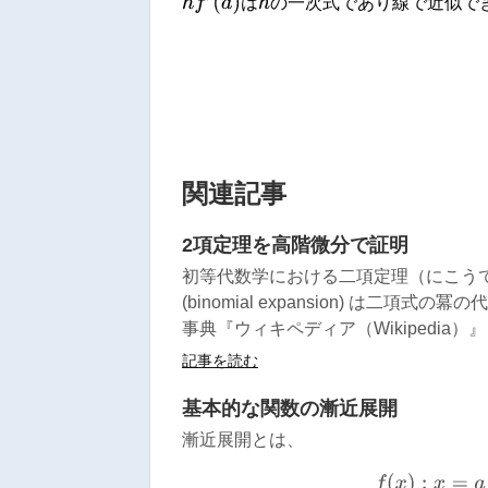
h
f
′
(
a
)
h
は
の一次式であり線で近似で
関連記事
2項定理を高階微分で証明
初等代数学における二項定理（にこうていり、
(binomial expansion) は二
事典『ウィキペディア（Wikipedia）』 
記事を読む
基本的な関数の漸近展開
漸近展開とは、
f
(
x
)
:
x
=
a
を