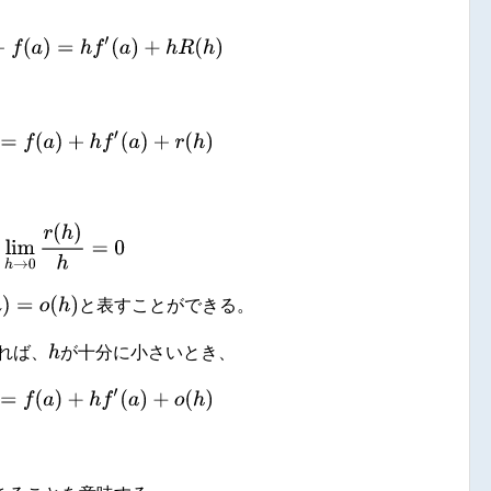
+
h
)
−
f
(
a
)
=
h
f
′
(
a
)
+
h
R
(
h
)
a
+
h
)
=
f
(
a
)
+
h
f
′
(
a
)
+
r
(
h
)
lim
h
→
0
r
(
h
)
h
=
0
=
o
(
h
)
と表すことができる。
h
れば、
が十分に小さいとき、
+
h
)
=
f
(
a
)
+
h
f
′
(
a
)
+
o
(
h
)