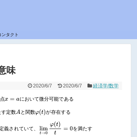
コンタクト
意味
2020/6/7
2020/6/7
経済学/数学
点
x
=
a
に
お
い
て
微
分
可
能
で
あ
る
点
に
お
い
て
微
分
可
能
で
あ
る
す
定
数
A
と
関
数
φ
(
t
)
が
存
在
す
る
た
す
定
数
と
関
数
が
存
在
す
る
定
義
さ
れ
て
い
て
、
lim
t
→
0
φ
(
t
)
t
=
0
を
満
た
す
定
義
さ
れ
て
い
て
、
を
満
た
す