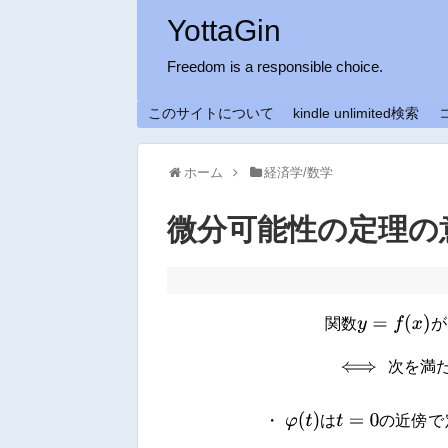
YottaGin
Freedom is a responsible choice.
このサイトについて
kindle unlimited検索
ホーム
経済学/数学
微分可能性の定理の
関
数
y
=
f
(
x
)
が
関
数
が
⟺
次
を
満
た
次
を
満
・
φ
(
t
)
は
t
=
0
の
近
傍
で
・
は
の
近
傍
で