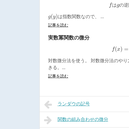
f
は
g
は
の
逆
g
(
y
)
は指数関数なので、 ...
記事を読む
実数冪関数の微分
f
対数微分法を使う。 対数微分法のや
きる。...
記事を読む
ランダウの記号
関数の組み合わせの微分