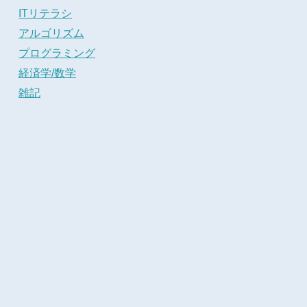
ITリテラシ
アルゴリズム
プログラミング
経済学/数学
雑記