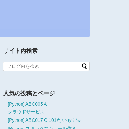
サイト内検索
人気の投稿とページ
[Python] ABC005 A
クラウドサービス
[Python] ABC017 C 101点 いもす法
[Python] スタックでキューを作る