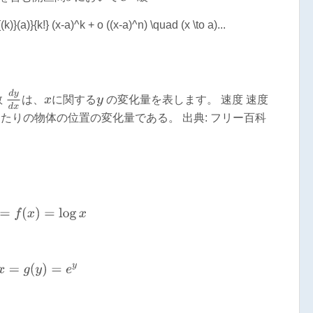
k)}(a)}{k!} (x-a)^k + o ((x-a)^n) \quad (x \to a)...
d
y
d
x
数
は、
に関する
の変化量を表します。 速度 速度
x
y
時間当たりの物体の位置の変化量である。 出典: フリー百科
y
=
f
(
x
)
=
log
x
x
=
g
(
y
)
=
e
y