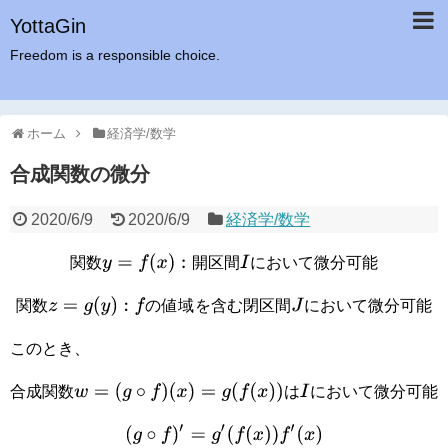
YottaGin
Freedom is a responsible choice.
ホーム
経済学/数学
合成関数の微分
2020/6/9
2020/6/9
経済学/数学
関
数
y
=
f
(
x
)
:
開
区
間
I
に
お
い
て
微
分
可
能
関
数
開
区
間
に
お
い
て
微
分
可
能
関
数
z
=
g
(
y
)
:
f
の
値
域
を
含
む
閉
区
間
J
に
お
い
て
微
分
可
能
関
数
の
値
域
を
含
む
閉
区
間
に
お
い
て
微
分
可
能
このとき、
合
成
関
数
w
=
(
g
∘
f
)
(
x
)
=
g
(
f
(
x
)
)
は
I
に
お
い
て
微
分
可
能
合
成
関
数
は
に
お
い
て
微
分
可
能
(
g
∘
f
)
′
=
g
′
(
f
(
x
)
)
f
′
(
x
)