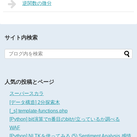
逆関数の微分
サイト内検索
人気の投稿とページ
スーパースカラ
[データ構造] 2分探索木
[_s] template-functions.php
[Python] bit演算でn番目のbitが立っているか調べる
WAF
[Python] NLTKを使ってみる (5) Sentiment Analysis 感情