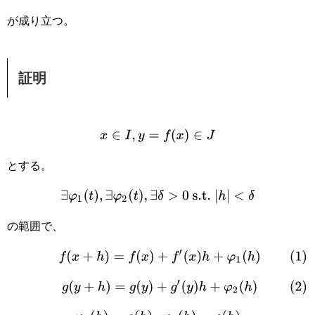
が成り立つ。
証明
x
∈
I
,
y
=
f
(
x
)
∈
J
とする。
∃
φ
1
(
t
)
,
∃
φ
2
(
t
)
,
∃
δ
>
0
s.t.
|
h
|
<
δ
の範囲で、
(1)
f
(
x
+
h
)
=
f
(
x
)
+
f
′
(
x
)
h
+
φ
1
(
h
)
(2)
g
(
y
+
h
)
=
g
(
y
)
+
g
′
(
y
)
h
+
φ
2
(
h
)