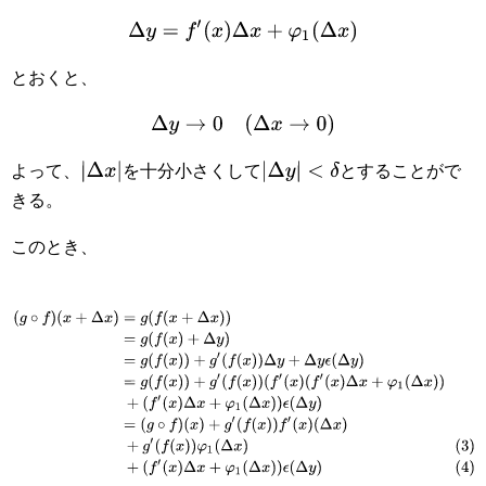
Δ
y
=
f
′
(
x
)
Δ
x
+
φ
1
(
Δ
x
)
とおくと、
Δ
y
→
0
(
Δ
x
→
0
)
|
Δ
x
|
|
Δ
y
|
<
δ
よって、
を十分小さくして
とすることがで
きる。
このとき、
(
g
∘
f
)
(
x
+
Δ
x
)
=
g
(
f
(
x
+
Δ
x
)
)
=
g
(
f
(
x
)
+
Δ
y
)
=
g
(
f
(
x
)
)
+
g
′
(
f
(
x
)
)
Δ
y
+
Δ
y
ϵ
(
Δ
y
)
=