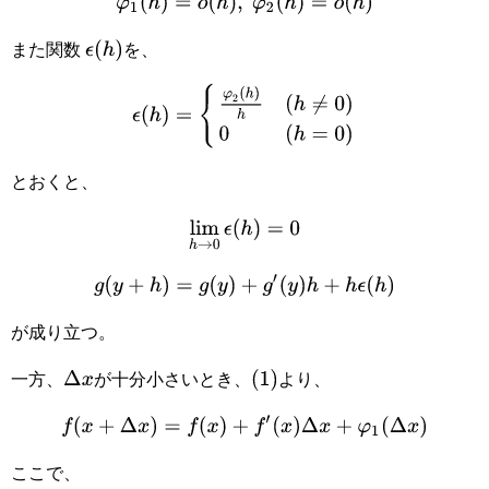
φ
1
(
h
)
=
o
(
h
)
,
φ
2
(
h
)
=
o
(
h
)
ϵ
(
h
)
また関数
を、
ϵ
(
h
)
=
{
φ
2
(
h
)
h
(
h
≠
0
)
0
(
h
=
0
)
とおくと、
lim
h
→
0
ϵ
(
h
)
=
0
g
(
y
+
h
)
=
g
(
y
)
+
g
′
(
y
)
h
+
h
ϵ
(
h
)
が成り立つ。
Δ
x
(
1
)
一方、
が十分小さいとき、
より、
f
(
x
+
Δ
x
)
=
f
(
x
)
+
f
′
(
x
)
Δ
x
+
φ
1
(
Δ
x
)
ここで、