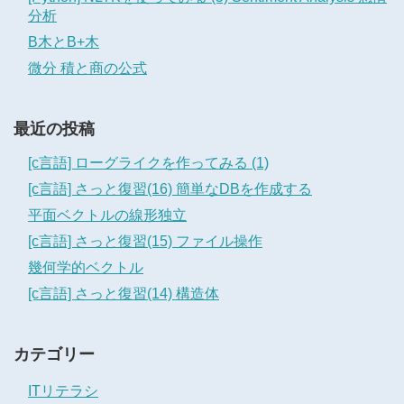
分析
B木とB+木
微分 積と商の公式
最近の投稿
[c言語] ローグライクを作ってみる (1)
[c言語] さっと復習(16) 簡単なDBを作成する
平面ベクトルの線形独立
[c言語] さっと復習(15) ファイル操作
幾何学的ベクトル
[c言語] さっと復習(14) 構造体
カテゴリー
ITリテラシ