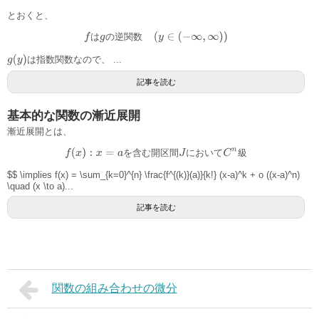
とおくと、
は
の
逆
関
数
f
は
g
の
逆
関
数
(
y
∈
(
−
∞
,
∞
)
)
g
(
y
)
は指数関数なので、 ...
記事を読む
基本的な関数の漸近展開
漸近展開とは、
を
含
む
開
区
間
に
お
い
て
級
f
(
x
)
:
x
=
a
を
含
む
開
区
間
J
に
お
い
て
C
n
級
$$ \implies f(x) = \sum_{k=0}^{n} \frac{f^{(k)}(a)}{k!} (x-a)^k + o ((x-a)^n)
\quad (x \to a)...
記事を読む
関数の組み合わせの微分