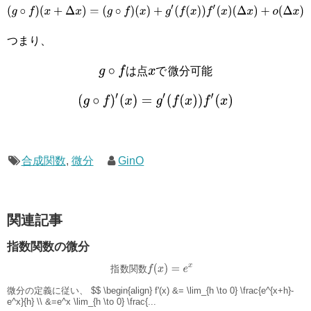
(
g
∘
f
)
(
x
+
Δ
x
)
=
(
g
∘
f
)
(
x
)
+
g
′
(
f
(
x
)
)
f
′
(
x
)
(
Δ
x
)
+
o
(
Δ
x
)
つまり、
は
点
で
微
分
可
能
g
∘
f
は
点
x
で
微
分
可
能
(
g
∘
f
)
′
(
x
)
=
g
′
(
f
(
x
)
)
f
′
(
x
)
合成関数
,
微分
GinO
関連記事
指数関数の微分
指
数
関
数
指
数
関
数
f
(
x
)
=
e
x
微分の定義に従い、 $$ \begin{align} f'(x) &= \lim_{h \to 0} \frac{e^{x+h}-
e^x}{h} \\ &=e^x \lim_{h \to 0} \frac{...