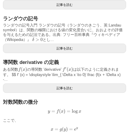
記事を読む
ランダウの記号
ランダウの記号入門 ランダウの記号（ランダウのきごう、英:Landau
symbol）は、関数の極限における値の変化度合いに、おおよその評価
を与えるための記法である。出典: フリー百科事典『ウィキペディア
δ
>
0
（Wikipedia）』
とし...
記事を読む
導関数 derivative の定義
f
′
(
x
)
f
(
x
)
ある関数
の導関数 'derivative'
は以下のように定義されま
す。 $$ f' (x) = \displaystyle \lim_{ \Delta x \to 0} \frac {f(x + \Delta x)
-...
記事を読む
対数関数の微分
y
=
f
(
x
)
=
log
x
ここで、
x
=
g
(
y
)
=
e
y