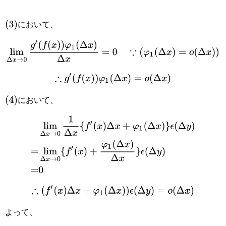
(
3
)
において、
lim
Δ
x
→
0
g
′
(
f
(
x
)
)
φ
1
(
Δ
x
)
Δ
x
=
0
∵
(
φ
1
(
Δ
x
)
=
o
(
Δ
x
)
)
∴
g
′
(
f
(
x
)
)
φ
1
(
Δ
x
)
=
o
(
Δ
x
)
(
4
)
において、
lim
Δ
x
→
0
1
Δ
x
{
f
′
(
x
)
Δ
x
+
φ
1
(
Δ
x
)
}
ϵ
(
Δ
y
)
=
lim
Δ
x
→
0
{
f
′
(
x
)
+
φ
1
(
Δ
∴
(
f
′
(
x
)
Δ
x
+
φ
1
(
Δ
x
)
)
ϵ
(
Δ
y
)
=
o
(
Δ
x
)
よって、