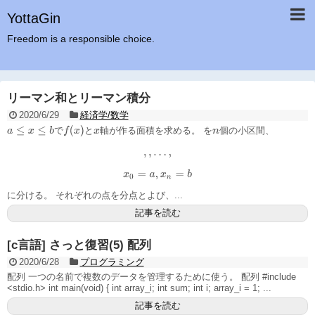
YottaGin
Freedom is a responsible choice.
リーマン和とリーマン積分
2020/6/29
経済学/数学
f
(
x
)
a
≤
x
≤
b
で
と
軸が作る面積を求める。
を
個の小区間、
x
n
,
,
…
,
x
0
=
a
,
x
n
=
b
に分ける。 それぞれの点を分点とよび、...
記事を読む
[c言語] さっと復習(5) 配列
2020/6/28
プログラミング
配列 一つの名前で複数のデータを管理するために使う。 配列 #include
<stdio.h> int main(void) { int array_i; int sum; int i; array_i = 1; ...
記事を読む