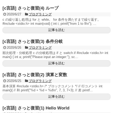
[c言語] さっと復習(4) ループ
2020/6/27
プログラミング
c の繰り返し処理は for と while。 for 条件を満たすまで繰り返す。
#include <stdio.h> int main(void) { int i; printf("from 1 to 9\n"); ...
記事を読む
[c言語] さっと復習(3) 条件分岐
2020/6/26
プログラミング
順次処理・分岐処理 c の分岐処理は if と switch if #include <stdio.h> int
main() { int a; printf("Please input an integer:"); sc...
記事を読む
[c言語] さっと復習(2) 演算と変数
2020/6/25
プログラミング
基本演算 #include <stdio.h> /* ブロックコメント */ // 行コメント int
main(){ // 和 printf("%d + %d = %d\n", 7, 3, 7+3); // 差 printf...
記事を読む
[c言語] さっと復習(1) Hello World