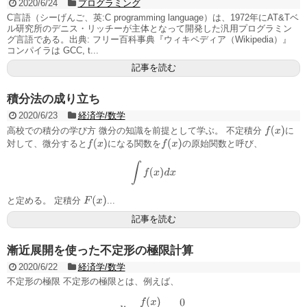
2020/6/24
プログラミング
C言語（シーげんご、英:C programming language）は、1972年にAT&Tベ
ル研究所のデニス・リッチーが主体となって開発した汎用プログラミン
グ言語である。出典: フリー百科事典『ウィキペディア（Wikipedia）』
コンパイラは GCC, t...
記事を読む
積分法の成り立ち
2020/6/23
経済学/数学
f
(
x
)
高校での積分の学び方 微分の知識を前提として学ぶ。 不定積分
に
f
(
x
)
f
(
x
)
対して、微分すると
になる関数を
の原始関数と呼び、
∫
f
(
x
)
d
x
F
(
x
)
と定める。 定積分
...
記事を読む
漸近展開を使った不定形の極限計算
2020/6/22
経済学/数学
不定形の極限 不定形の極限とは、例えば、
lim
x
→
0
f
(
x
)
g
(
x
)
=
0
0