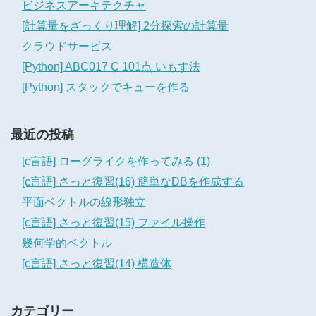
ビジネスアーキテクチャ
[計算量をざっくり理解] 2分探索の計算量
クラウドサービス
[Python] ABC017 C 101点 いもす法
[Python] スタックでキューを作る
最近の投稿
[c言語] ローグライクを作ってみる (1)
[c言語] さっと復習(16) 簡単なDBを作成する
平面ベクトルの線形独立
[c言語] さっと復習(15) ファイル操作
幾何学的ベクトル
[c言語] さっと復習(14) 構造体
カテゴリー