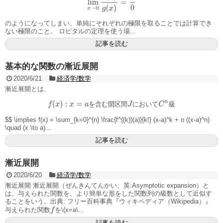
のようになってしまい、単純にそれぞれの極限を取ることでは計算でき
ない極限のこと。 ロピタルの定理を使う場...
記事を読む
基本的な関数の漸近展開
2020/6/21
経済学/数学
漸近展開とは、
を
含
む
開
区
間
に
お
い
て
級
f
(
x
)
:
x
=
a
を
含
む
開
区
間
J
に
お
い
て
C
n
級
$$ \implies f(x) = \sum_{k=0}^{n} \frac{f^{(k)}(a)}{k!} (x-a)^k + o ((x-a)^n)
\quad (x \to a)...
記事を読む
漸近展開
2020/6/20
経済学/数学
漸近展開 漸近展開（ぜんきんてんかい、英:Asymptotic expansion）と
は、与えられた関数を、より簡単な形をした関数列の級数として近似す
ることをいう。出典: フリー百科事典『ウィキペディア（Wikipedia）』
f
与えられた関数
を\(x=a\...
記事を読む